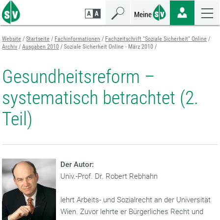
Zum
Zur
Zur
Seiteninhalt
Navigation
Mobilen
springen
springen
Navigation
springen
Website
Startseite
Fachinformationen
Fachzeitschrift "Soziale Sicherheit" Online
Archiv
Ausgaben 2010
Soziale Sicherheit Online - März 2010
Gesundheitsreform –
systematisch betrachtet (2.
Teil)
Der Autor:
Univ.-Prof. Dr. Robert Rebhahn
lehrt Arbeits- und Sozialrecht an der Universität
Wien. Zuvor lehrte er Bürgerliches Recht und