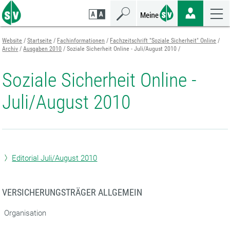
Zum
Zur
Zur
Seiteninhalt
Navigation
Mobilen
springen
springen
Navigation
springen
Website
Startseite
Fachinformationen
Fachzeitschrift "Soziale Sicherheit" Online
Archiv
Ausgaben 2010
Soziale Sicherheit Online - Juli/August 2010
Soziale Sicherheit Online -
Juli/August 2010
Editorial Juli/August 2010
VERSICHERUNGSTRÄGER ALLGEMEIN
Organisation