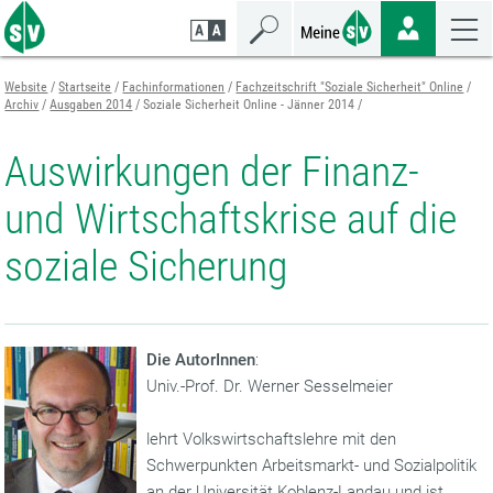
Zum
Zur
Zur
Seiteninhalt
Navigation
Mobilen
springen
springen
Navigation
springen
Website
Startseite
Fachinformationen
Fachzeitschrift "Soziale Sicherheit" Online
Archiv
Ausgaben 2014
Soziale Sicherheit Online - Jänner 2014
Auswirkungen der Finanz-
und Wirtschaftskrise auf die
soziale Sicherung
Die AutorInnen
:
Univ.-Prof. Dr. Werner Sesselmeier
lehrt Volkswirtschaftslehre mit den
Schwerpunkten Arbeitsmarkt- und Sozialpolitik
an der Universität Koblenz-Landau und ist