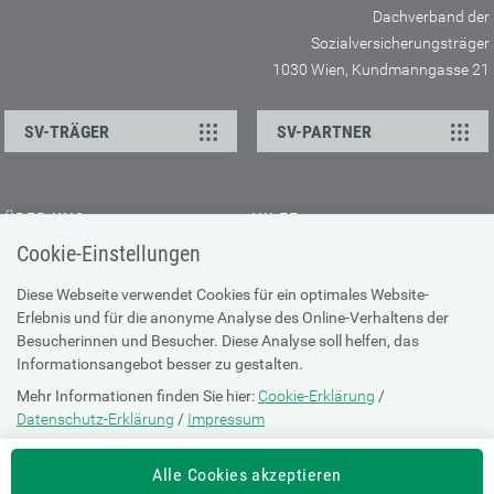
Dachverband der
Sozialversicherungsträger
1030 Wien, Kundmanngasse 21
SV-TRÄGER
SV-PARTNER
ÜBER UNS
HILFE
Cookie-Einstellungen
Kontakt
Barrierefreiheitserklärung
Offene Stellen
Browser-Info & Sicherheit
Diese Webseite verwendet Cookies für ein optimales Website-
Erlebnis und für die anonyme Analyse des Online-Verhaltens der
Presse
Hilfe zur Suche
Besucherinnen und Besucher. Diese Analyse soll helfen, das
Technische Unterstützung
Informationsangebot besser zu gestalten.
Mehr Informationen finden Sie hier:
Cookie-Erklärung
/
DATENSCHUTZ
Datenschutz-Erklärung
/
Impressum
Cookie-Erklärung
Die Einstellung können Sie jederzeit auf der Seite "
Cookie-Erklärung
"
Alle Cookies akzeptieren
ändern.
Datenschutz-Erklärung