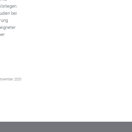
Vorliegen
udien bei
erung
eigneter
her
 November 2020