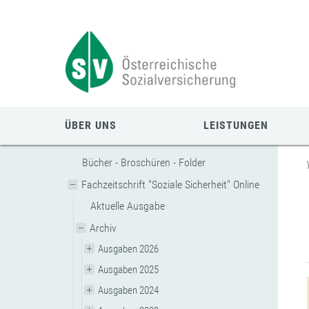
Zum
Zur
Zur
Seiteninhalt
Navigation
Mobilen
springen
springen
Navigation
springen
ÜBER UNS
LEISTUNGEN
Bücher - Broschüren - Folder
Fachzeitschrift "Soziale Sicherheit" Online
Aktuelle Ausgabe
Archiv
Ausgaben 2026
Ausgaben 2025
Ausgaben 2024