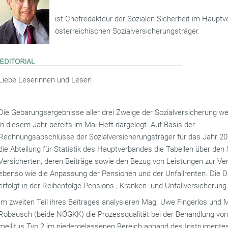
ist Chefredakteur der Sozialen Sicherheit im Hauptv
österreichischen Sozialversicherungsträger.
Liebe Leserinnen und Leser!
Die Gebarungsergebnisse aller drei Zweige der Sozialversicherung w
in diesem Jahr bereits im Mai-Heft dargelegt. Auf Basis der
Rechnungsabschlüsse der Sozialversicherungsträger für das Jahr 201
die Abteilung für Statistik des Hauptverbandes die Tabellen über den
Versicherten, deren Beiträge sowie den Bezug von Leistungen zur Ve
ebenso wie die Anpassung der Pensionen und der Unfallrenten. Die D
erfolgt in der Reihenfolge Pensions-, Kranken- und Unfallversicherung
Im zweiten Teil ihres Beitrages analysieren Mag. Uwe Fingerlos und 
Robausch (beide NÖGKK) die Prozessqualität bei der Behandlung vo
mellitus Typ 2 im niedergelassenen Bereich anhand des Instrumente