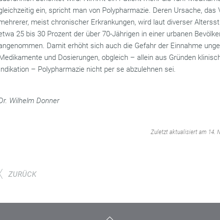
gleichzeitig ein, spricht man von Polypharmazie. Deren Ursache, das 
mehrerer, meist chronischer Erkrankungen, wird laut diverser Altersst
etwa 25 bis 30 Prozent der über 70-Jährigen in einer urbanen Bevölk
angenommen. Damit erhöht sich auch die Gefahr der Einnahme unge
Medikamente und Dosierungen, obgleich – allein aus Gründen klinisc
Indikation – Polypharmazie nicht per se abzulehnen sei.
Dr. Wilhelm Donner
‌
Zuletzt aktualisiert am 14.
ZURÜCK