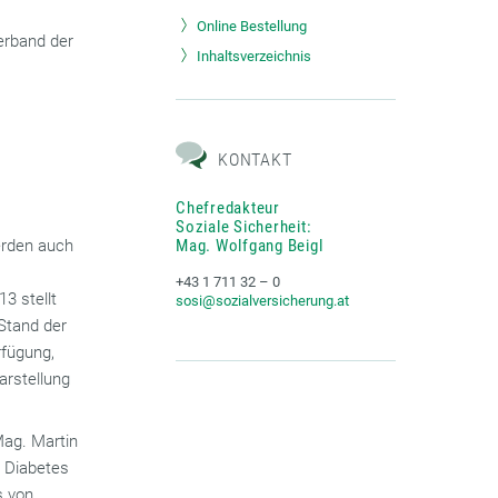
Online Bestellung
erband der
Inhaltsverzeichnis
KONTAKT
Chefredakteur
Soziale Sicherheit:
erden auch
Mag. Wolfgang Beigl
+43 1 711 32 – 0
3 stellt
sosi@sozialversicherung.at
 Stand der
rfügung,
arstellung
.
Mag. Martin
n Diabetes
s von