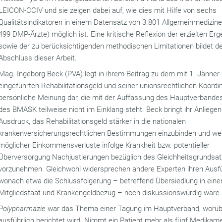
LEICON-CCIV und sie zeigen dabei auf, wie dies mit Hilfe von sechs
Qualitätsindikatoren in einem Datensatz von 3.801 Allgemeinmedizin
499 DMP-Ärzte) möglich ist. Eine kritische Reflexion der erzielten Er
sowie der zu berücksichtigenden methodischen Limitationen bildet d
Abschluss dieser Arbeit.
Mag. Ingeborg Beck (PVA) legt in ihrem Beitrag zu dem mit 1. Jänner
eingeführten Rehabilitationsgeld und seiner unionsrechtlichen Koordin
persönliche Meinung dar, die mit der Auffassung des Hauptverbande
des BMASK teilweise nicht im Einklang steht. Beck bringt ihr Anliege
Ausdruck, das Rehabilitationsgeld stärker in die nationalen
krankenversicherungsrechtlichen Bestimmungen einzubinden und w
möglicher Einkommensverluste infolge Krankheit bzw. potentieller
Überversorgung Nachjustierungen bezüglich des Gleichheitsgrundsa
vorzunehmen. Gleichwohl widersprechen andere Experten ihren Ausf
wonach etwa die Schlussfolgerung – betreffend Übersiedlung in ein
Mitgliedstaat und Krankengeldbezug – noch diskussionswürdig wäre.
Polypharmazie
war das Thema einer Tagung im Hauptverband, worü
ausführlich berichtet wird. Nimmt ein Patient mehr als fünf Medikam