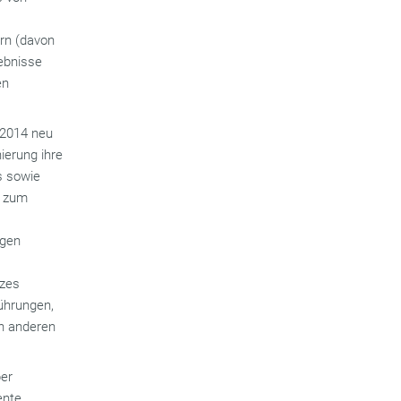
ern (davon
gebnisse
en
 2014 neu
ierung ihre
s sowie
n zum
egen
tzes
ührungen,
en anderen
ber
ente