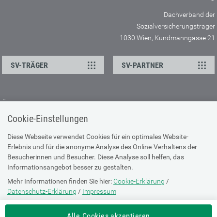
Dachverband der
Sozialversicherungsträger
1030 Wien, Kundmanngasse 21
SV-TRÄGER
SV-PARTNER
ÜBER UNS
HILFE
Cookie-Einstellungen
Kontakt
Barrierefreiheitserklärung
Offene Stellen
Browser-Info & Sicherheit
Diese Webseite verwendet Cookies für ein optimales Website-
Erlebnis und für die anonyme Analyse des Online-Verhaltens der
Presse
Hilfe zur Suche
Besucherinnen und Besucher. Diese Analyse soll helfen, das
Technische Unterstützung
Informationsangebot besser zu gestalten.
Mehr Informationen finden Sie hier:
Cookie-Erklärung
/
DATENSCHUTZ
Datenschutz-Erklärung
/
Impressum
Cookie-Erklärung
Die Einstellung können Sie jederzeit auf der Seite "
Cookie-Erklärung
"
Alle Cookies akzeptieren
ändern.