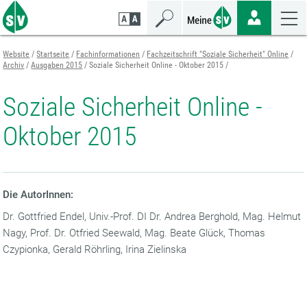
Zum
Zur
Zur
Seiteninhalt
Navigation
Mobilen
springen
springen
Navigation
springen
Website
Startseite
Fachinformationen
Fachzeitschrift "Soziale Sicherheit" Online
Archiv
Ausgaben 2015
Soziale Sicherheit Online - Oktober 2015
Soziale Sicherheit Online -
Oktober 2015
Die AutorInnen:
Dr. Gottfried Endel, Univ.-Prof. DI Dr. Andrea Berghold, Mag. Helmut
Nagy, Prof. Dr. Otfried Seewald, Mag. Beate Glück, Thomas
Czypionka, Gerald Röhrling, Irina Zielinska