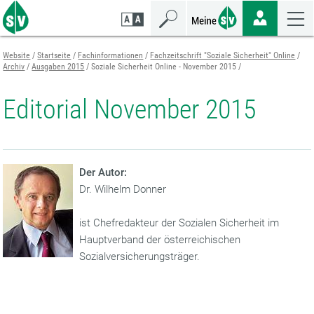
Zum
Zur
Zur
Seiteninhalt
Navigation
Mobilen
springen
springen
Navigation
springen
Website
Startseite
Fachinformationen
Fachzeitschrift "Soziale Sicherheit" Online
Archiv
Ausgaben 2015
Soziale Sicherheit Online - November 2015
Editorial November 2015
Der Autor:
Dr. Wilhelm Donner
ist Chefredakteur der Sozialen Sicherheit im
Hauptverband der österreichischen
Sozialversicherungsträger.