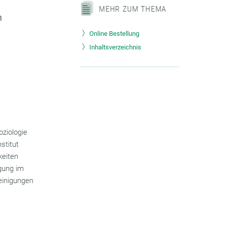
MEHR ZUM THEMA
n
Online Bestellung
Inhaltsverzeichnis
oziologie
stitut
keiten
igung im
einigungen