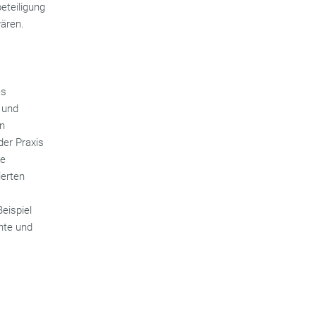
eteiligung
ären.
es
 und
on
der Praxis
ve
ierten
eispiel
nte und