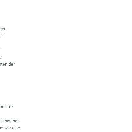
er-,
ur
r
er
sten der
 neuere
eichischen
nd wie eine