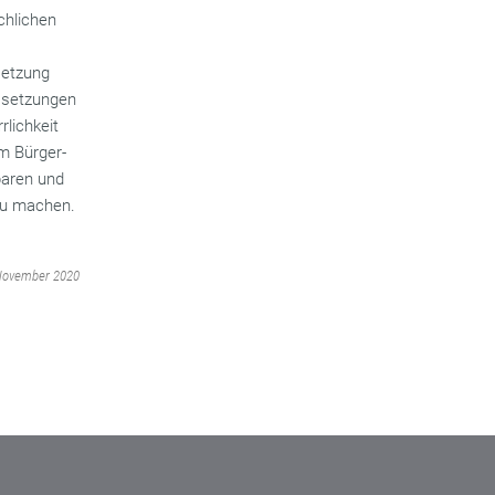
chlichen
setzung
ussetzungen
rlichkeit
m Bürger-
baren und
zu machen.
 November 2020