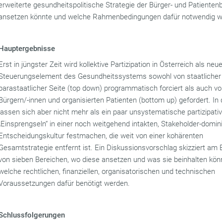
erweiterte gesundheitspolitische Strategie der Bürger- und Patientenb
ansetzen könnte und welche Rahmenbedingungen dafür notwendig w
Hauptergebnisse
Erst in jüngster Zeit wird kollektive Partizipation in Österreich als neu
Steuerungselement des Gesundheitssystems sowohl von staatlicher
parastaatlicher Seite (top down) programmatisch forciert als auch v
Bürgern/-innen und organisierten Patienten (bottom up) gefordert. In 
lassen sich aber nicht mehr als ein paar unsystematische partizipati
„Einsprengseln“ in einer noch weitgehend intakten, Stakeholder-domin
Entscheidungskultur festmachen, die weit von einer kohärenten
Gesamtstrategie entfernt ist. Ein Diskussionsvorschlag skizziert am B
von sieben Bereichen, wo diese ansetzen und was sie beinhalten kön
welche rechtlichen, finanziellen, organisatorischen und technischen
Voraussetzungen dafür benötigt werden.
Schlussfolgerungen