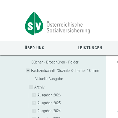
Zum
Zur
Zur
Seiteninhalt
Navigation
Mobilen
springen
springen
Navigation
springen
ÜBER UNS
LEISTUNGEN
Bücher - Broschüren - Folder
Fachzeitschrift "Soziale Sicherheit" Online
Aktuelle Ausgabe
Archiv
Ausgaben 2026
Ausgaben 2025
Ausgaben 2024