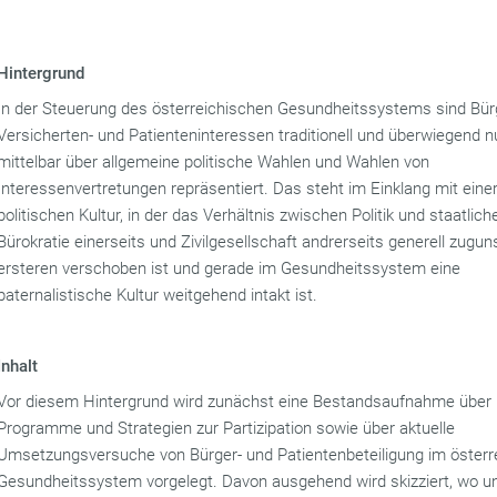
Hintergrund
In der Steuerung des österreichischen Gesundheitssystems sind Bürg
Versicherten- und Patienteninteressen traditionell und überwiegend n
mittelbar über allgemeine politische Wahlen und Wahlen von
Interessenvertretungen repräsentiert. Das steht im Einklang mit eine
politischen Kultur, in der das Verhältnis zwischen Politik und staatlich
Bürokratie einerseits und Zivilgesellschaft andrerseits generell zugun
ersteren verschoben ist und gerade im Gesundheitssystem eine
paternalistische Kultur weitgehend intakt ist.
Inhalt
Vor diesem Hintergrund wird zunächst eine Bestandsaufnahme über
Programme und Strategien zur Partizipation sowie über aktuelle
Umsetzungsversuche von Bürger- und Patientenbeteiligung im österr
Gesundheitssystem vorgelegt. Davon ausgehend wird skizziert, wo u