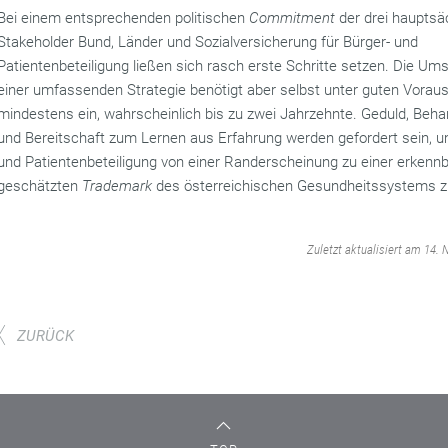
Bei einem entsprechenden politischen
Commitment
der drei hauptsä
Stakeholder Bund, Länder und Sozialversicherung für Bürger- und
Patientenbeteiligung ließen sich rasch erste Schritte setzen. Die Um
einer umfassenden Strategie benötigt aber selbst unter guten Vora
mindestens ein, wahrscheinlich bis zu zwei Jahrzehnte. Geduld, Behar
und Bereitschaft zum Lernen aus Erfahrung werden gefordert sein, u
und Patientenbeteiligung von einer Randerscheinung zu einer erkenn
geschätzten
Trademark
des österreichischen Gesundheitssystems 
‌
Zuletzt aktualisiert am 14.
ZURÜCK