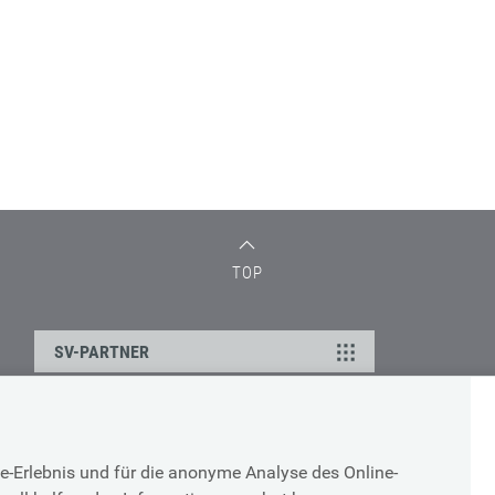
TOP
SV-PARTNER
DATENSCHUTZ
e-Erlebnis und für die anonyme Analyse des Online-
g
Cookie-Erklärung