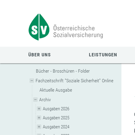
Zum
Zur
Zur
Seiteninhalt
Navigation
Mobilen
springen
springen
Navigation
springen
ÜBER UNS
LEISTUNGEN
Bücher - Broschüren - Folder
Fachzeitschrift "Soziale Sicherheit" Online
Aktuelle Ausgabe
Archiv
Ausgaben 2026
Ausgaben 2025
Ausgaben 2024