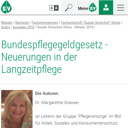
Zum
Zur
Zur
Seiteninhalt
Navigation
Mobilen
springen
springen
Navigation
springen
Website
Startseite
Fachinformationen
Fachzeitschrift "Soziale Sicherheit" Online
Archiv
Ausgaben 2016
Soziale Sicherheit Online - Oktober 2016
Bundespflegegeldgesetz -
Neuerungen in der
Langzeitpflege
Die Autoren:
Dr. Margarethe Grasser
ist Leiterin der Gruppe "Pflegevorsorge" im BM
für Arbeit, Soziales und Konsumentenschutz.