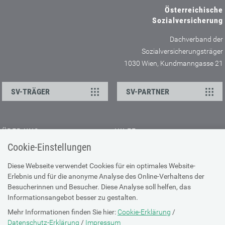
Österreichische
Sozialversicherung
Dachverband der
Sozialversicherungsträger
1030 Wien, Kundmanngasse 21
SV-TRÄGER
SV-PARTNER
ÜBER UNS
HILFE
Cookie-Einstellungen
Kontakt
Barrierefreiheitserklärung
Offene Stellen
Browser-Info & Sicherheit
Diese Webseite verwendet Cookies für ein optimales Website-
Erlebnis und für die anonyme Analyse des Online-Verhaltens der
Presse
Hilfe zur Suche
Besucherinnen und Besucher. Diese Analyse soll helfen, das
Technische Unterstützung
Informationsangebot besser zu gestalten.
Mehr Informationen finden Sie hier:
Cookie-Erklärung
/
DATENSCHUTZ
Datenschutz-Erklärung
/
Impressum