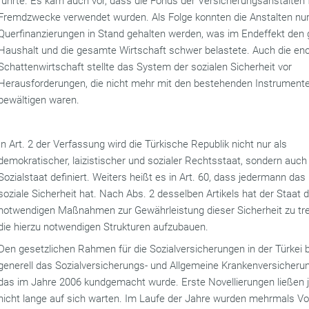
führte. Es kam auch vor, dass die Fonds der Versicherungsanstalten 
Fremdzwecke verwendet wurden. Als Folge konnten die Anstalten nu
Querfinanzierungen in Stand gehalten werden, was im Endeffekt de
Haushalt und die gesamte Wirtschaft schwer belastete. Auch die e
Schattenwirtschaft stellte das System der sozialen Sicherheit vor
Herausforderungen, die nicht mehr mit den bestehenden Instrument
bewältigen waren.
In Art. 2 der Verfassung wird die Türkische Republik nicht nur als
demokratischer, laizistischer und sozialer Rechtsstaat, sondern auch
Sozialstaat definiert. Weiters heißt es in Art. 60, dass jedermann das
soziale Sicherheit hat. Nach Abs. 2 desselben Artikels hat der Staat d
notwendigen Maßnahmen zur Gewährleistung dieser Sicherheit zu tr
die hierzu notwendigen Strukturen aufzubauen.
Den gesetzlichen Rahmen für die Sozialversicherungen in der Türkei b
generell das Sozialversicherungs- und Allgemeine Krankenversicher
das im Jahre 2006 kundgemacht wurde. Erste Novellierungen ließen 
nicht lange auf sich warten. Im Laufe der Jahre wurden mehrmals Vo