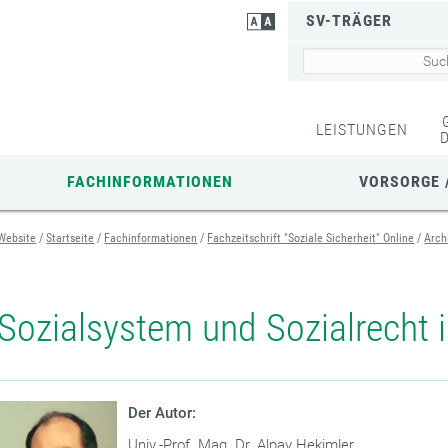
SV-TRÄGER
LEISTUNGEN
FACHINFORMATIONEN
VORSORGE 
Website
Startseite
Fachinformationen
Fachzeitschrift "Soziale Sicherheit" Online
Arch
Sozialsystem und Sozialrecht i
Der Autor:
Univ.-Prof. Mag. Dr. Alpay Hekimler