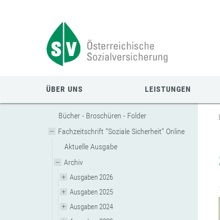
Zum
Zur
Zur
Seiteninhalt
Navigation
Mobilen
springen
springen
Navigation
springen
ÜBER UNS
LEISTUNGEN
Bücher - Broschüren - Folder
Fachzeitschrift "Soziale Sicherheit" Online
Aktuelle Ausgabe
Archiv
Ausgaben 2026
Ausgaben 2025
Ausgaben 2024