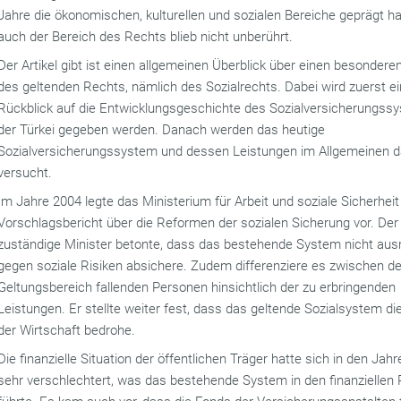
Jahre die ökonomischen, kulturellen und sozialen Bereiche geprägt h
auch der Bereich des Rechts blieb nicht unberührt.
Der Artikel gibt ist einen allgemeinen Überblick über einen besondere
des geltenden Rechts, nämlich des Sozialrechts. Dabei wird zuerst ei
Rückblick auf die Entwicklungsgeschichte des Sozialversicherungss
der Türkei gegeben werden. Danach werden das heutige
Sozialversicherungssystem und dessen Leistungen im Allgemeinen d
versucht.
Im Jahre 2004 legte das Ministerium für Arbeit und soziale Sicherheit
Vorschlagsbericht über die Reformen der sozialen Sicherung vor. Der
zuständige Minister betonte, dass das bestehende System nicht aus
gegen soziale Risiken absichere. Zudem differenziere es zwischen de
Geltungsbereich fallenden Personen hinsichtlich der zu erbringenden
Leistungen. Er stellte weiter fest, dass das geltende Sozialsystem di
der Wirtschaft bedrohe.
Die finanzielle Situation der öffentlichen Träger hatte sich in den Jah
sehr verschlechtert, was das bestehende System in den finanziellen 