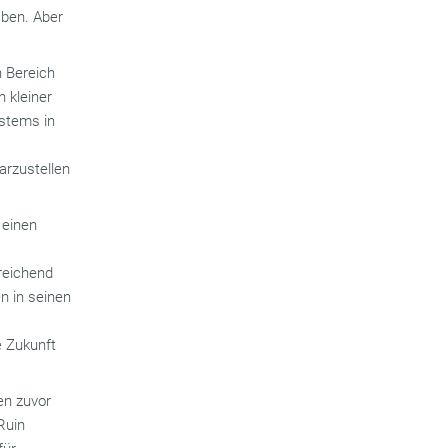
aben. Aber
n Bereich
n kleiner
ystems in
arzustellen
 einen
reichend
n in seinen
e Zukunft
ren zuvor
Ruin