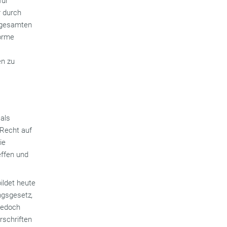
für
r durch
n gesamten
norme
en zu
 als
 Recht auf
ie
effen und
ildet heute
ungsgesetz
,
jedoch
rschriften