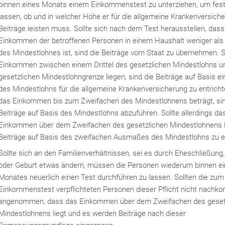
binnen eines Monats einem Einkommenstest zu unterziehen, um fest
lassen, ob und in welcher Höhe er für die allgemeine Krankenversich
Beiträge leisten muss. Sollte sich nach dem Test herausstellen, das
Einkommen der betroffenen Personen in einem Haushalt weniger als e
des Mindestlohnes ist, sind die Beiträge vom Staat zu übernehmen. S
Einkommen zwischen einem Drittel des gesetzlichen Mindestlohns u
gesetzlichen Mindestlohngrenze liegen, sind die Beiträge auf Basis ei
des Mindestlohns für die allgemeine Krankenversicherung zu entrich
das Einkommen bis zum Zweifachen des Mindestlohnens beträgt, sin
Beiträge auf Basis des Mindestlohns abzuführen. Sollte allerdings da
Einkommen über dem Zweifachen des gesetzlichen Mindestlohnens l
Beiträge auf Basis des zweifachen Ausmaßes des Mindestlohns zu e
Sollte sich an den Familienverhältnissen, sei es durch Eheschließung
oder Geburt etwas ändern, müssen die Personen wiederum binnen e
Monates neuerlich einen Test durchführen zu lassen. Sollten die zum
Einkommenstest verpflichteten Personen dieser Pflicht nicht nachk
angenommen, dass das Einkommen über dem Zweifachen des geset
Mindestlohnens liegt und es werden Beiträge nach dieser