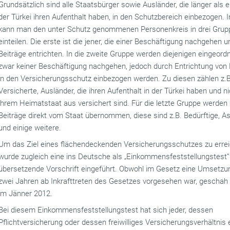
Grundsätzlich sind alle Staatsbürger sowie Ausländer, die länger als e
der Türkei ihren Aufenthalt haben, in den Schutzbereich einbezogen.
kann man den unter Schutz genommenen Personenkreis in drei Grup
einteilen. Die erste ist die jener, die einer Beschäftigung nachgehen u
Beiträge entrichten. In die zweite Gruppe werden diejenigen eingeordn
zwar keiner Beschäftigung nachgehen, jedoch durch Entrichtung von 
in den Versicherungsschutz einbezogen werden. Zu diesen zählen z.B. 
Versicherte, Ausländer, die ihren Aufenthalt in der Türkei haben und n
ihrem Heimatstaat aus versichert sind. Für die letzte Gruppe werden 
Beiträge direkt vom Staat übernommen, diese sind z.B. Bedürftige, A
und einige weitere.
Um das Ziel eines flächendeckenden Versicherungsschutzes zu errei
wurde zugleich eine ins Deutsche als „Einkommensfeststellungstest“
übersetzende Vorschrift eingeführt. Obwohl im Gesetz eine Umsetzu
zwei Jahren ab Inkrafttreten des Gesetzes vorgesehen war, geschah 
im Jänner 2012.
Bei diesem Einkommensfeststellungstest hat sich jeder, dessen
Pflichtversicherung oder dessen freiwilliges Versicherungsverhältnis 