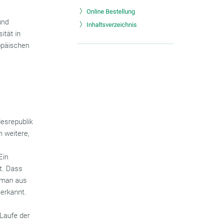
Online Bestellung
und
Inhaltsverzeichnis
ität in
opäischen
esrepublik
 weitere,
Ein
lt. Dass
e man aus
 erkannt.
Laufe der