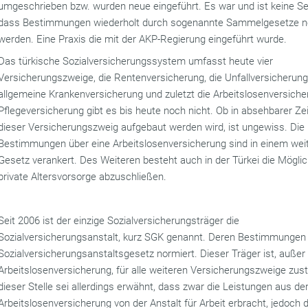
umgeschrieben bzw. wurden neue eingeführt. Es war und ist keine Sel
dass Bestimmungen wiederholt durch sogenannte Sammelgesetze nov
werden. Eine Praxis die mit der AKP-Regierung eingeführt wurde.
Das türkische Sozialversicherungssystem umfasst heute vier
Versicherungszweige, die Rentenversicherung, die Unfallversicherung,
allgemeine Krankenversicherung und zuletzt die Arbeitslosenversiche
Pflegeversicherung gibt es bis heute noch nicht. Ob in absehbarer Ze
dieser Versicherungszweig aufgebaut werden wird, ist ungewiss. Die
Bestimmungen über eine Arbeitslosenversicherung sind in einem wei
Gesetz verankert. Des Weiteren besteht auch in der Türkei die Möglich
private Altersvorsorge abzuschließen.
Seit 2006 ist der einzige Sozialversicherungsträger die
Sozialversicherungsanstalt, kurz SGK genannt. Deren Bestimmungen 
Sozialversicherungsanstaltsgesetz normiert. Dieser Träger ist, außer 
Arbeitslosenversicherung, für alle weiteren Versicherungszweige zus
dieser Stelle sei allerdings erwähnt, dass zwar die Leistungen aus de
Arbeitslosenversicherung von der Anstalt für Arbeit erbracht, jedoch d