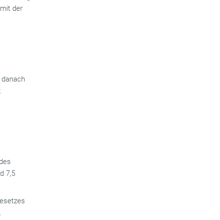
mit der
, danach
z
 des
d 7,5
Gesetzes
.