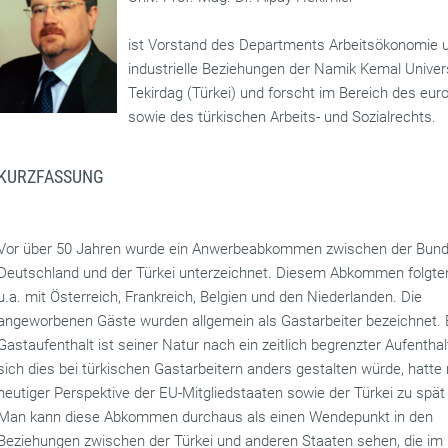
ist Vorstand des Departments Arbeitsökonomie 
industrielle Beziehungen der Namik Kemal Univers
Tekirdag (Türkei) und forscht im Bereich des eur
sowie des türkischen Arbeits- und Sozialrechts.
KURZFASSUNG
Vor über 50 Jahren wurde ein Anwerbeabkommen zwischen der Bund
Deutschland und der Türkei unterzeichnet. Diesem Abkommen folgten
u.a. mit Österreich, Frankreich, Belgien und den Niederlanden. Die
angeworbenen Gäste wurden allgemein als Gastarbeiter bezeichnet. 
Gastaufenthalt ist seiner Natur nach ein zeitlich begrenzter Aufentha
sich dies bei türkischen Gastarbeitern anders gestalten würde, hatt
heutiger Perspektive der EU-Mitgliedstaaten sowie der Türkei zu spät
Man kann diese Abkommen durchaus als einen Wendepunkt in den
Beziehungen zwischen der Türkei und anderen Staaten sehen, die im 