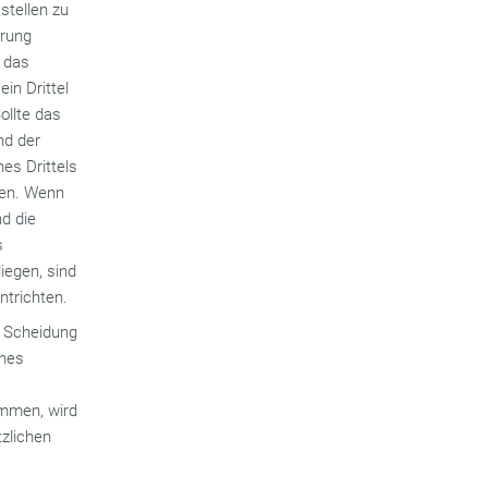
stellen zu
erung
s das
in Drittel
ollte das
nd der
nes Drittels
ten. Wenn
d die
s
iegen, sind
ntrichten.
, Scheidung
ines
ommen, wird
zlichen