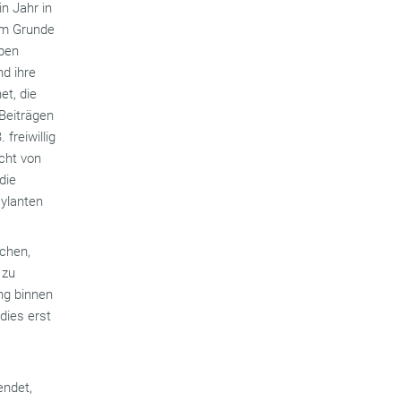
in Jahr in
 Im Grunde
pen
nd ihre
et, die
Beiträgen
freiwillig
icht von
die
sylanten
chen,
 zu
ng binnen
dies erst
endet,