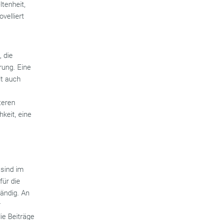
tenheit,
elliert
 die
rung. Eine
it auch
teren
keit, eine
sind im
für die
tändig. An
r
ie Beiträge