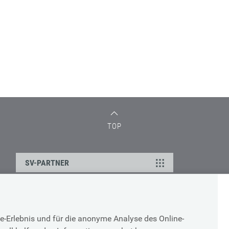
TOP
SV-PARTNER
DATENSCHUTZ
e-Erlebnis und für die anonyme Analyse des Online-
g
Cookie-Erklärung