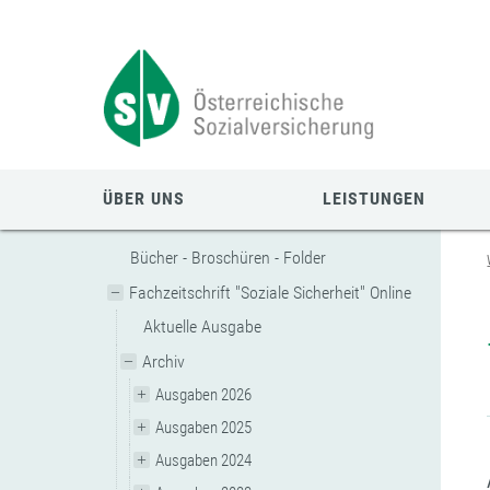
Zum
Zur
Zur
Seiteninhalt
Navigation
Mobilen
springen
springen
Navigation
springen
ÜBER UNS
LEISTUNGEN
Bücher - Broschüren - Folder
Fachzeitschrift "Soziale Sicherheit" Online
Aktuelle Ausgabe
Archiv
Ausgaben 2026
Ausgaben 2025
Ausgaben 2024