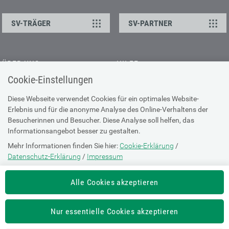
SV-TRÄGER
SV-PARTNER
ÜBER UNS
HILFE
Cookie-Einstellungen
Kontakt
Barrierefreiheitserklärung
Offene Stellen
Browser-Info & Sicherheit
Diese Webseite verwendet Cookies für ein optimales Website-
Erlebnis und für die anonyme Analyse des Online-Verhaltens der
Presse
Hilfe zur Suche
Besucherinnen und Besucher. Diese Analyse soll helfen, das
Technische Unterstützung
Informationsangebot besser zu gestalten.
Mehr Informationen finden Sie hier:
Cookie-Erklärung
/
DATENSCHUTZ
Datenschutz-Erklärung
/
Impressum
Cookie-Erklärung
Die Einstellung können Sie jederzeit auf der Seite "
Cookie-Erklärung
"
Alle Cookies akzeptieren
ändern.
Datenschutz-Erklärung
Impressum
Nur essentielle Cookies akzeptieren
Nutzungsbestimmungen