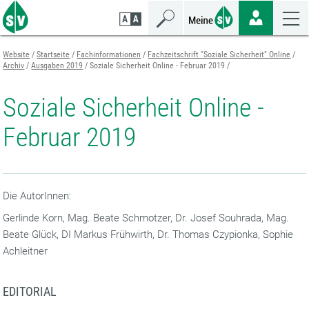
Zum
Zur
Zur
Seiteninhalt
Navigation
Mobilen
springen
springen
Navigation
springen
Website
Startseite
Fachinformationen
Fachzeitschrift "Soziale Sicherheit" Online
Archiv
Ausgaben 2019
Soziale Sicherheit Online - Februar 2019
Soziale Sicherheit Online -
Februar 2019
Die AutorInnen:
Gerlinde Korn, Mag. Beate Schmotzer, Dr. Josef Souhrada, Mag.
Beate Glück, DI Markus Frühwirth, Dr. Thomas Czypionka, Sophie
Achleitner
EDITORIAL