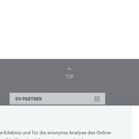
TOP
SV-PARTNER
DATENSCHUTZ
e-Erlebnis und für die anonyme Analyse des Online-
g
Cookie-Erklärung