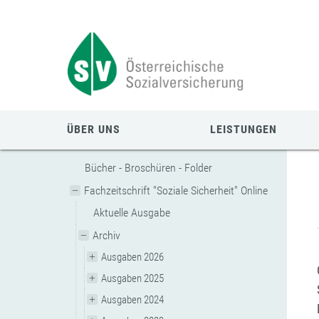
Zum
Zur
Zur
Seiteninhalt
Navigation
Mobilen
springen
springen
Navigation
springen
ÜBER UNS
LEISTUNGEN
Bücher - Broschüren - Folder
Fachzeitschrift "Soziale Sicherheit" Online
Aktuelle Ausgabe
Archiv
Ausgaben 2026
Ausgaben 2025
Ausgaben 2024