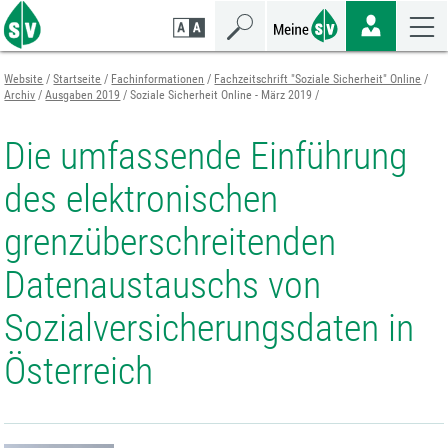
Zum
Zur
Zur
Seiteninhalt
Navigation
Mobilen
springen
springen
Navigation
springen
Website
Startseite
Fachinformationen
Fachzeitschrift "Soziale Sicherheit" Online
Archiv
Ausgaben 2019
Soziale Sicherheit Online - März 2019
Die umfassende Einführung
des elektronischen
grenzüberschreitenden
Datenaustauschs von
Sozialversicherungsdaten in
Österreich