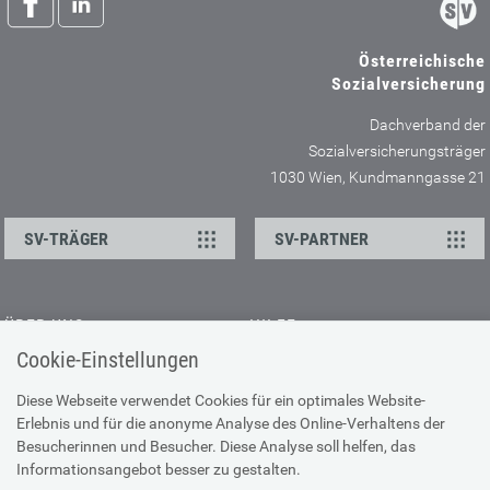
Österreichische
Sozialversicherung
Dachverband der
Sozialversicherungsträger
1030 Wien, Kundmanngasse 21
SV-TRÄGER
SV-PARTNER
ÜBER UNS
HILFE
Cookie-Einstellungen
Kontakt
Barrierefreiheitserklärung
Offene Stellen
Browser-Info & Sicherheit
Diese Webseite verwendet Cookies für ein optimales Website-
Erlebnis und für die anonyme Analyse des Online-Verhaltens der
Presse
Hilfe zur Suche
Besucherinnen und Besucher. Diese Analyse soll helfen, das
Technische Unterstützung
Informationsangebot besser zu gestalten.