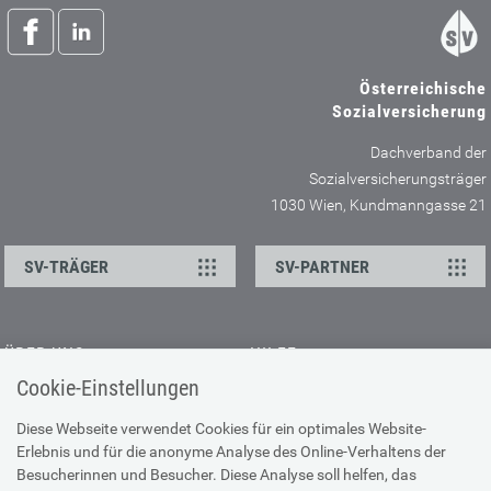
Österreichische
Sozialversicherung
Dachverband der
Sozialversicherungsträger
1030 Wien, Kundmanngasse 21
SV-TRÄGER
SV-PARTNER
ÜBER UNS
HILFE
Cookie-Einstellungen
Kontakt
Barrierefreiheitserklärung
Offene Stellen
Browser-Info & Sicherheit
Diese Webseite verwendet Cookies für ein optimales Website-
Erlebnis und für die anonyme Analyse des Online-Verhaltens der
Presse
Hilfe zur Suche
Besucherinnen und Besucher. Diese Analyse soll helfen, das
Technische Unterstützung