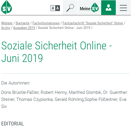
Zum
Zur
Zur
Seiteninhalt
Navigation
Mobilen
springen
springen
Navigation
springen
Website
Startseite
Fachinformationen
Fachzeitschrift "Soziale Sicherheit" Online
Archiv
Ausgaben 2019
Soziale Sicherheit Online - Juni 2019
Soziale Sicherheit Online -
Juni 2019
Die AutorInnen:
Doris Brüstle-Fäßler, Robert Henny, Manfred Glombik, Dr. Guenther
Steiner, Thomas Czypionka, Gerald Röhrling,Sophie Fößleitner, Eva
Six
EDITORIAL