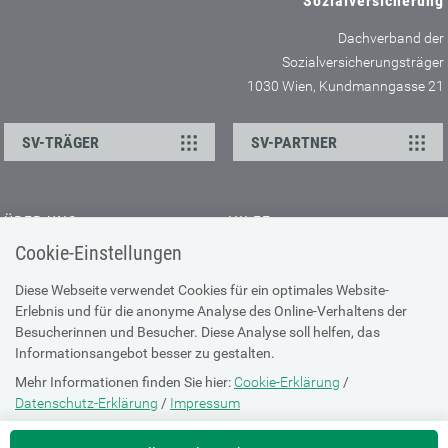
Sozialversicherung
Dachverband der
Sozialversicherungsträger
1030 Wien, Kundmanngasse 21
SV-TRÄGER
SV-PARTNER
ÜBER UNS
HILFE
Cookie-Einstellungen
Kontakt
Barrierefreiheitserklärung
Offene Stellen
Browser-Info & Sicherheit
Diese Webseite verwendet Cookies für ein optimales Website-
Erlebnis und für die anonyme Analyse des Online-Verhaltens der
Presse
Hilfe zur Suche
Besucherinnen und Besucher. Diese Analyse soll helfen, das
Technische Unterstützung
Informationsangebot besser zu gestalten.
Mehr Informationen finden Sie hier:
Cookie-Erklärung
/
DATENSCHUTZ
Datenschutz-Erklärung
/
Impressum
Cookie-Erklärung
Die Einstellung können Sie jederzeit auf der Seite "
Cookie-Erklärung
"