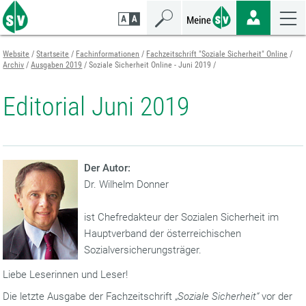
Zum
Zur
Zur
Seiteninhalt
Navigation
Mobilen
springen
springen
Navigation
springen
Website
Startseite
Fachinformationen
Fachzeitschrift "Soziale Sicherheit" Online
Archiv
Ausgaben 2019
Soziale Sicherheit Online - Juni 2019
Editorial Juni 2019
Der Autor:
Dr. Wilhelm Donner
ist Chefredakteur der Sozialen Sicherheit im
Hauptverband der österreichischen
Sozialversicherungsträger.
Liebe Leserinnen und Leser!
Die letzte Ausgabe der Fachzeitschrift „
Soziale Sicherheit“
vor der