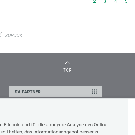
1
2
3
4
5
ZURÜCK
TOP
SV-PARTNER
DATENSCHUTZ
e-Erlebnis und für die anonyme Analyse des Online-
g
Cookie-Erklärung
soll helfen, das Informationsangebot besser zu
Datenschutz-Erklärung