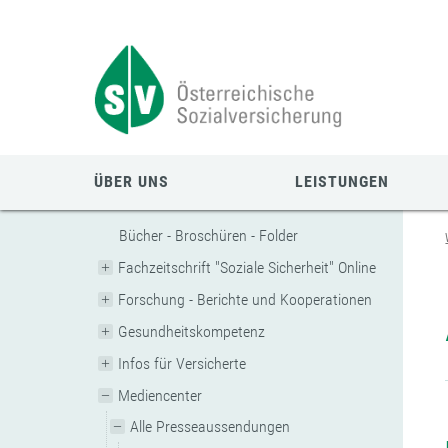
Zum
Zur
Zur
Seiteninhalt
Navigation
Mobilen
springen
springen
Navigation
springen
ÜBER UNS
LEISTUNGEN
Bücher - Broschüren - Folder
Fachzeitschrift "Soziale Sicherheit" Online
Forschung - Berichte und Kooperationen
Gesundheitskompetenz
Infos für Versicherte
Mediencenter
Alle Presseaussendungen