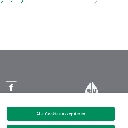
6
7
8
Österreichische Sozialversicherung
Alle Cookies akzeptieren
Dachverband der Sozialversicherungsträger
1030 Wien, Kundmanngasse 21