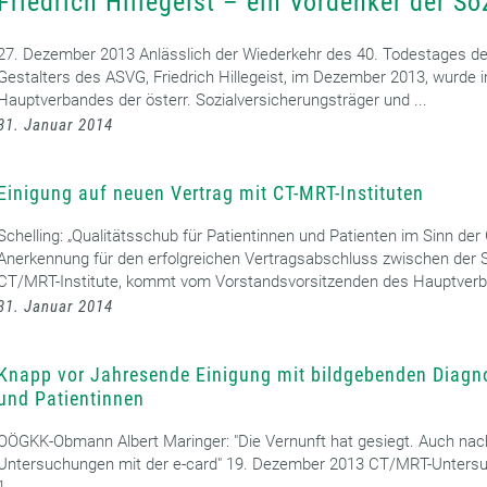
Friedrich Hillegeist – ein Vordenker der S
27. Dezember 2013 Anlässlich der Wiederkehr des 40. Todestages des
Gestalters des ASVG, Friedrich Hillegeist, im Dezember 2013, wurde
Hauptverbandes der österr. Sozialversicherungsträger und ...
31. Januar 2014
Einigung auf neuen Vertrag mit CT-MRT-Instituten
Schelling: „Qualitätsschub für Patientinnen und Patienten im Sinn 
Anerkennung für den erfolgreichen Vertragsabschluss zwischen der S
CT/MRT-Institute, kommt vom Vorstandsvorsitzenden des Hauptverba
31. Januar 2014
Knapp vor Jahresende Einigung mit bildgebenden Diagnos
und Patientinnen
OÖGKK-Obmann Albert Maringer: "Die Vernunft hat gesiegt. Auch nac
Untersuchungen mit der e-card" 19. Dezember 2013 CT/MRT-Untersuc