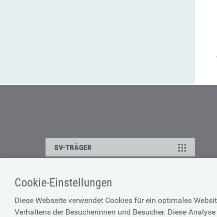
SV-TRÄGER
Cookie-Einstellungen
ÜBER UNS
HILFE
Diese Webseite verwendet Cookies für ein optimales Websit
Kontakt
Barrierefreiheitserklärun
Verhaltens der Besucherinnen und Besucher. Diese Analyse 
Offene Stellen
Browser-Info & Sicherheit