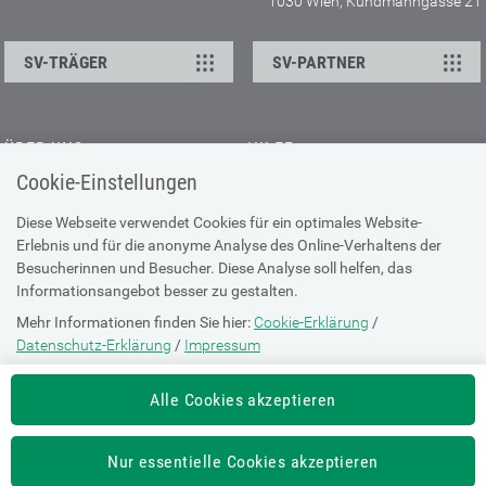
1030 Wien, Kundmanngasse 21
SV-TRÄGER
SV-PARTNER
ÜBER UNS
HILFE
Cookie-Einstellungen
Kontakt
Barrierefreiheitserklärung
Offene Stellen
Browser-Info & Sicherheit
Diese Webseite verwendet Cookies für ein optimales Website-
Erlebnis und für die anonyme Analyse des Online-Verhaltens der
Presse
Hilfe zur Suche
Besucherinnen und Besucher. Diese Analyse soll helfen, das
Technische Unterstützung
Informationsangebot besser zu gestalten.
Mehr Informationen finden Sie hier:
Cookie-Erklärung
/
DATENSCHUTZ
Datenschutz-Erklärung
/
Impressum
Cookie-Erklärung
Die Einstellung können Sie jederzeit auf der Seite "
Cookie-Erklärung
"
Alle Cookies akzeptieren
ändern.
Datenschutz-Erklärung
Impressum
Nur essentielle Cookies akzeptieren
Nutzungsbestimmungen