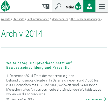
Zum
Zur
Zur
Seiteninhalt
Navigation
Mobilen
springen
springen
Navigation
springen
Website
Startseite
Fachinformationen
Mediencenter
Alle Presseaussendungen
Archiv 2014
Weltaidstag: Hauptverband setzt auf
Bewusstseinsbildung und Prävention
1. Dezember 2014 Trotz der mittlerweile guten
Behandlungsmöglichkeiten In Österreich leben rund 7.000 bis
8.000 Menschen mit HIV und AIDS, weltweit rund 34 Millionen
Menschen. „Aus Anlass des heute stattfindenden Weltaidstages
wollen wir die schreckliche ...
30. September 2015
weiterlesen