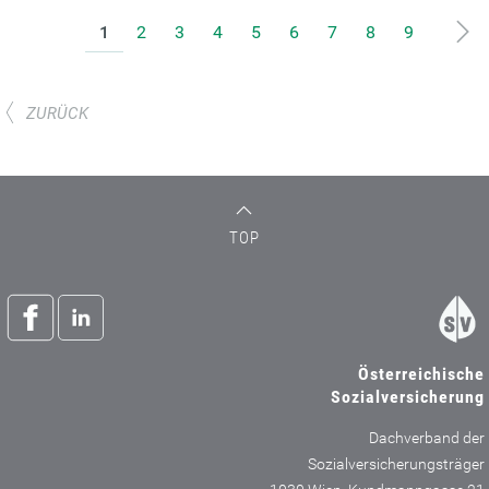
1
2
3
4
5
6
7
8
9
ZURÜCK
TOP
Österreichische
Sozialversicherung
Dachverband der
Sozialversicherungsträger