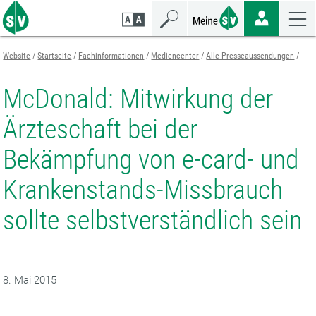
Zum
Zur
Zur
Seiteninhalt
Navigation
Mobilen
springen
springen
Navigation
springen
Website
Startseite
Fachinformationen
Mediencenter
Alle Presseaussendungen
McDonald: Mitwirkung der
Ärzteschaft bei der
Bekämpfung von e-card- und
Krankenstands-Missbrauch
sollte selbstverständlich sein
8. Mai 2015