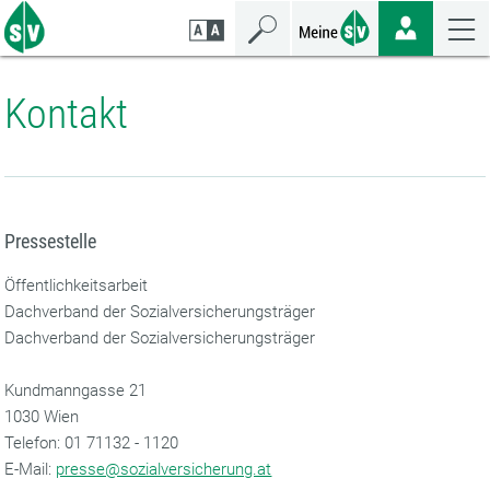
Zum
Zur
Zur
Seiteninhalt
Navigation
Mobilen
springen
springen
Navigation
springen
Kontakt
Pressestelle
Öffentlichkeitsarbeit
Dachverband der Sozialversicherungsträger
Dachverband der Sozialversicherungsträger
Kundmanngasse 21
1030 Wien
‌Telefon: 01 71132 - 1120
‌E-Mail:
presse@sozialversicherung.at