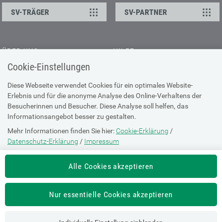
SV-TRÄGER
SV-PARTNER
ÜBER UNS
HILFE
Cookie-Einstellungen
Kontakt
Barrierefreiheitserklärung
Offene Stellen
Browser-Info & Sicherheit
Diese Webseite verwendet Cookies für ein optimales Website-
Erlebnis und für die anonyme Analyse des Online-Verhaltens der
Presse
Hilfe zur Suche
Besucherinnen und Besucher. Diese Analyse soll helfen, das
Technische Unterstützung
Informationsangebot besser zu gestalten.
Mehr Informationen finden Sie hier:
Cookie-Erklärung
/
DATENSCHUTZ
Datenschutz-Erklärung
/
Impressum
Cookie-Erklärung
Die Einstellung können Sie jederzeit auf der Seite "
Cookie-Erklärung
"
Alle Cookies akzeptieren
ändern.
Datenschutz-Erklärung
Impressum
Nur essentielle Cookies akzeptieren
Nutzungsbestimmungen