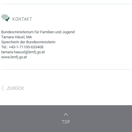
KONTAKT
Bundesministerium für Familien und Jugend
Tamara Häusl, MA
Sprecherin der Bundesministerin
Tel.: +43-1-71100-633408
tamara.haeusl@bmfj.gv.at
www.bmfj.gv.at
ZURÜCK
TOP