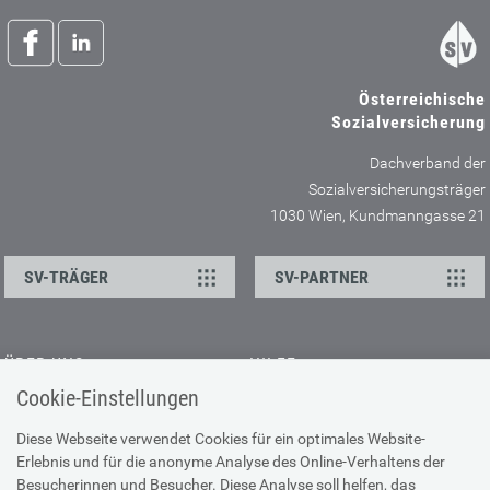
Österreichische
Sozialversicherung
Dachverband der
Sozialversicherungsträger
1030 Wien, Kundmanngasse 21
SV-TRÄGER
SV-PARTNER
ÜBER UNS
HILFE
Cookie-Einstellungen
Kontakt
Barrierefreiheitserklärung
Offene Stellen
Browser-Info & Sicherheit
Diese Webseite verwendet Cookies für ein optimales Website-
Erlebnis und für die anonyme Analyse des Online-Verhaltens der
Presse
Hilfe zur Suche
Besucherinnen und Besucher. Diese Analyse soll helfen, das