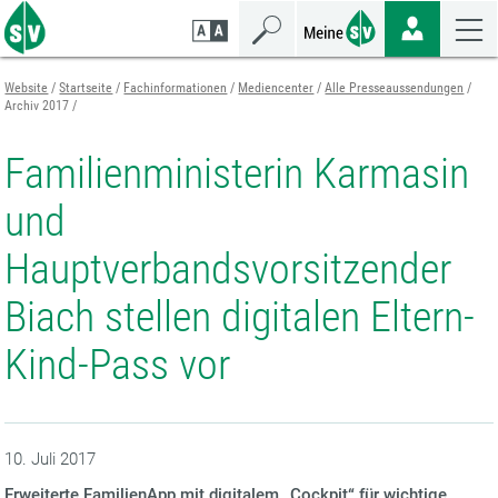
Zum
Zur
Zur
Seiteninhalt
Navigation
Mobilen
springen
springen
Navigation
springen
Website
Startseite
Fachinformationen
Mediencenter
Alle Presseaussendungen
Archiv 2017
Familienministerin Karmasin
und
Hauptverbandsvorsitzender
Biach stellen digitalen Eltern-
Kind-Pass vor
10. Juli 2017
Erweiterte FamilienApp mit digitalem „Cockpit“ für wichtige