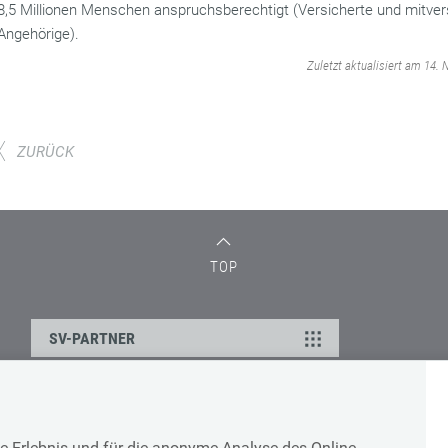
8,5 Millionen Menschen anspruchsberechtigt (Versicherte und mitver
Angehörige).
‌
Zuletzt aktualisiert am 14.
ZURÜCK
TOP
SV-PARTNER
DATENSCHUTZ
e-Erlebnis und für die anonyme Analyse des Online-