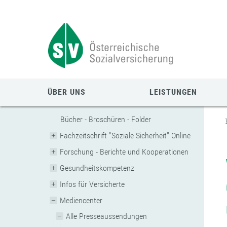
Zum
Zur
Zur
Seiteninhalt
Navigation
Mobilen
springen
springen
Navigation
springen
ÜBER UNS
LEISTUNGEN
Bücher - Broschüren - Folder
Fachzeitschrift "Soziale Sicherheit" Online
Forschung - Berichte und Kooperationen
Gesundheitskompetenz
Infos für Versicherte
Mediencenter
Alle Presseaussendungen