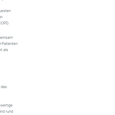
euesten
in
 COPD.
emeinsam
D-Patienten
t als
t das
hwertige
ind rund