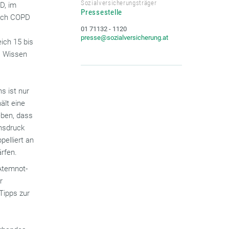
Sozialversicherungsträger
D, im
Pressestelle
sich COPD
01 71132 - 1120
presse@sozialversicherung.at
ich 15 bis
s Wissen
s ist nur
ält eine
eben, dass
ensdruck
elliert an
rfen.
Atemnot-
r
Tipps zur
u