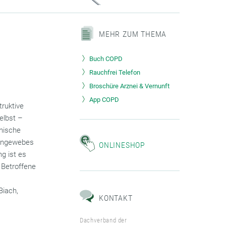
MEHR ZUM THEMA
Buch COPD
Rauchfrei Telefon
Broschüre Arznei & Vernunft
App COPD
ruktive
elbst –
onische
gengewebes
ONLINESHOP
g ist es
 Betroffene
Biach,
KONTAKT
.
Dachverband der