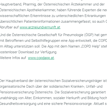
Hauptverband, Pharmig, der Österreichischen Ärztekammer und der
Österreichischen Apothekerkammer, haben führende Experten die n
wissenschaftlichen Erkenntnisse zu unterschiedlichen Erkrankungen 
übersichtlichen Patienteninformationen zusammengefasst, so auch
Abrufbar auf
www.arzneiundvernunft.at
.
Und die Österreichische Gesellschaft für Pneumologie (ÖGP) hat g
mit Betroffenen und Selbsthilfegruppen eine App entwickelt, die COP
im Alltag unterstützen soll. Die App mit dem Namen „COPD Help“ steh
kostenloser Download zur Verfügung.
Weitere Infos auf
www.copdapp.at
.
Der Hauptverband der österreichischen Sozialversicherungsträger is
organisatorische Dach über der solidarischen Kranken-, Unfall- und
Pensionsversicherung Österreichs. Die Sozialversicherung garantiert
unabhängig von Alter, Einkommen, sozialer Herkunft und Bildung hoc
Gesundheitsversorgung und eine sichere Pensionsvorsorge. Aktuell s