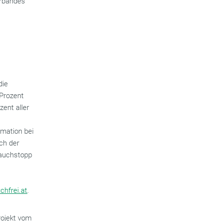
rbandes
die
 Prozent
ent aller
mation bei
ch der
auchstopp
hfrei.at
.
ojekt vom