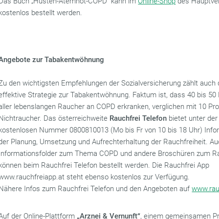
Das Buch „Husten-Atemnot-COPD“ kann im
Online-Shop
des Hauptve
kostenlos bestellt werden.
Angebote zur Tabakentwöhnung
Zu den wichtigsten Empfehlungen der Sozialversicherung zählt auch 
effektive Strategie zur Tabakentwöhnung. Faktum ist, dass 40 bis 50
aller lebenslangen Raucher an COPD erkranken, verglichen mit 10 Proz
Nichtraucher. Das österreichweite
Rauchfrei Telefon
bietet unter der
kostenlosen Nummer 0800810013 (Mo bis Fr von 10 bis 18 Uhr) Infor
der Planung, Umsetzung und Aufrechterhaltung der Rauchfreiheit. Au
Informationsfolder zum Thema COPD und andere Broschüren zum R
können beim Rauchfrei Telefon bestellt werden. Die Rauchfrei App
www.rauchfreiapp.at steht ebenso kostenlos zur Verfügung.
Nähere Infos zum Rauchfrei Telefon und den Angeboten auf
www.rauc
Auf der Online-Plattform
„Arznei & Vernunft“
, einem gemeinsamen Pr