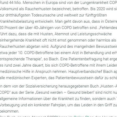
Rund 44 Mio. Menschen in Europa sind von der Lungenkrankheit COP
Volksmund als Raucherhusten bezeichnet, betroffen. Bis 2020 wird 
zur dritthäufigsten Todesursache und weltweit zur fünftgrößten
Krankheitsbelastung entwickeln. Man geht davon aus, dass in Österre
20 Prozent der über 40-Jährigen von COPD betroffen sind. „Fehlende
führt dazu, dass die mit Husten, Atemnot und Leistungsschwäche
einhergehende Krankheit oft nicht ernst genommen oder harmlos als
Raucherhusten abgetan wird. Aufgrund des mangelnden Bewusstsein
etwa jeder 10. COPD-Betroffene bei einem Arzt in Behandlung und erh
entsprechende Therapie“, so Biach. Eine Patientenbefragung hat erg
es rund zwei Jahre dauert, bis sich COPD-Betroffene mit ihrem Leid
medizinische Hilfe in Anspruch nehmen. Hauptverbandschef Biach app
alle medizinischen Experten, das Patientenbewusstsein dafür zu schä
In dem von der Sozialversicherung herausgegebenen Buch „Husten -
COPD“ aus der Serie „Gesund werden – Gesund bleiben“ sind nicht nu
allgemeine Informationen über die Krankheit zu finden, sondern auch 
Vorbeugung und ein konkreter Fahrplan, um das Leiden in den Griff z
bekommen.