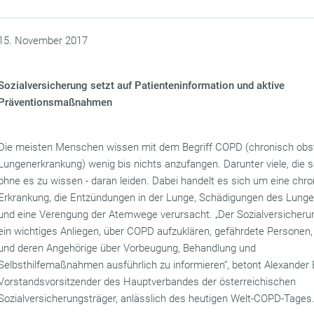
15. November 2017
Sozialversicherung setzt auf Patienteninformation und aktive
Präventionsmaßnahmen
Die meisten Menschen wissen mit dem Begriff COPD (chronisch obst
Lungenerkrankung) wenig bis nichts anzufangen. Darunter viele, die s
ohne es zu wissen - daran leiden. Dabei handelt es sich um eine chr
Erkrankung, die Entzündungen in der Lunge, Schädigungen des Lun
und eine Verengung der Atemwege verursacht. „Der Sozialversicherun
ein wichtiges Anliegen, über COPD aufzuklären, gefährdete Personen,
und deren Angehörige über Vorbeugung, Behandlung und
Selbsthilfemaßnahmen ausführlich zu informieren“, betont Alexander 
Vorstandsvorsitzender des Hauptverbandes der österreichischen
Sozialversicherungsträger, anlässlich des heutigen Welt-COPD-Tages