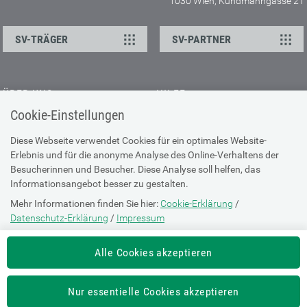
1030 Wien, Kundmanngasse 21
SV-TRÄGER
SV-PARTNER
ÜBER UNS
HILFE
Cookie-Einstellungen
Kontakt
Barrierefreiheitserklärung
Offene Stellen
Browser-Info & Sicherheit
Diese Webseite verwendet Cookies für ein optimales Website-
Erlebnis und für die anonyme Analyse des Online-Verhaltens der
Presse
Hilfe zur Suche
Besucherinnen und Besucher. Diese Analyse soll helfen, das
Technische Unterstützung
Informationsangebot besser zu gestalten.
Mehr Informationen finden Sie hier:
Cookie-Erklärung
/
DATENSCHUTZ
Datenschutz-Erklärung
/
Impressum
Cookie-Erklärung
Die Einstellung können Sie jederzeit auf der Seite "
Cookie-Erklärung
"
Alle Cookies akzeptieren
ändern.
Datenschutz-Erklärung
Impressum
Nur essentielle Cookies akzeptieren
Nutzungsbestimmungen