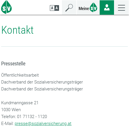
Zum
Zur
Zur
Seiteninhalt
Navigation
Mobilen
springen
springen
Navigation
springen
Kontakt
Pressestelle
Öffentlichkeitsarbeit
Dachverband der Sozialversicherungsträger
Dachverband der Sozialversicherungsträger
Kundmanngasse 21
1030 Wien
‌Telefon: 01 71132 - 1120
‌E-Mail:
presse@sozialversicherung.at