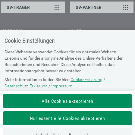
SV-TRÄGER
SV-PARTNER
ÜBER UNS
HILFE
Cookie-Einstellungen
Kontakt
Barrierefreiheitserklärung
Offene Stellen
Browser-Info & Sicherheit
Diese Webseite verwendet Cookies für ein optimales Website-
Erlebnis und für die anonyme Analyse des Online-Verhaltens der
Presse
Hilfe zur Suche
Besucherinnen und Besucher. Diese Analyse soll helfen, das
Technische Unterstützung
Informationsangebot besser zu gestalten.
Mehr Informationen finden Sie hier:
Cookie-Erklärung
/
DATENSCHUTZ
Datenschutz-Erklärung
/
Impressum
Cookie-Erklärung
Die Einstellung können Sie jederzeit auf der Seite "
Cookie-Erklärung
"
Alle Cookies akzeptieren
ändern.
Datenschutz-Erklärung
Impressum
Nur essentielle Cookies akzeptieren
Nutzungsbestimmungen