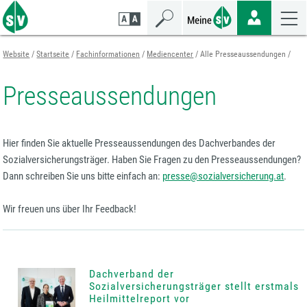
Zum
Zur
Zur
Seiteninhalt
Navigation
Mobilen
springen
springen
Navigation
springen
Website
Startseite
Fachinformationen
Mediencenter
Alle Presseaussendungen
Presseaussendungen
Hier finden Sie aktuelle Presseaussendungen des Dachverbandes der
Sozialversicherungsträger. Haben Sie Fragen zu den Presseaussendungen?
Dann schreiben Sie uns bitte einfach an:
presse@sozialversicherung.at
.
Wir freuen uns über Ihr Feedback!
Dachverband der
Sozialversicherungsträger stellt erstmals
Heilmittelreport vor