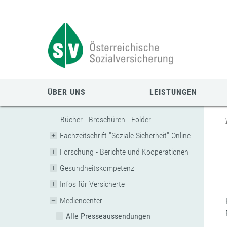
Zum
Zur
Zur
Seiteninhalt
Navigation
Mobilen
springen
springen
Navigation
springen
ÜBER UNS
LEISTUNGEN
Bücher - Broschüren - Folder
Fachzeitschrift "Soziale Sicherheit" Online
Forschung - Berichte und Kooperationen
Gesundheitskompetenz
Infos für Versicherte
Mediencenter
Alle Presseaussendungen