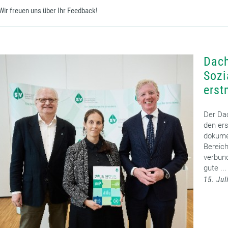
Wir freuen uns über Ihr Feedback!
Dach
Sozi
erst
Der Da
den ers
dokumen
Bereich
verbun
gute ...
15. Jul