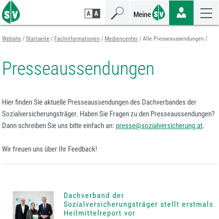
Zum
Zur
Zur
Seiteninhalt
Navigation
Mobilen
springen
springen
Navigation
springen
Website
Startseite
Fachinformationen
Mediencenter
Alle Presseaussendungen
Presseaussendungen
Hier finden Sie aktuelle Presseaussendungen des Dachverbandes der
Sozialversicherungsträger. Haben Sie Fragen zu den Presseaussendungen?
Dann schreiben Sie uns bitte einfach an:
presse@sozialversicherung.at
.
Wir freuen uns über Ihr Feedback!
Dachverband der
Sozialversicherungsträger stellt erstmals
Heilmittelreport vor