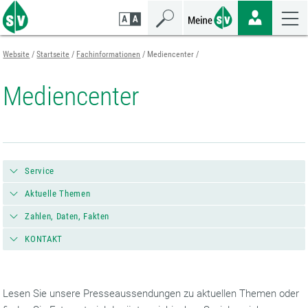
Zum
Zur
Zur
Seiteninhalt
Navigation
Mobilen
springen
springen
Navigation
springen
Website
Startseite
Fachinformationen
Mediencenter
Mediencenter
Service
Aktuelle Themen
Zahlen, Daten, Fakten
KONTAKT
Lesen Sie unsere Presseaussendungen zu aktuellen Themen oder