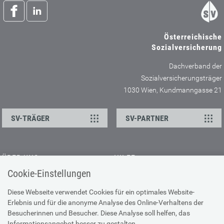
Österreichische
Sozialversicherung
Dachverband der
Sozialversicherungsträger
1030 Wien, Kundmanngasse 21
SV-TRÄGER
SV-PARTNER
ÜBER UNS
HILFE
Cookie-Einstellungen
Kontakt
Barrierefreiheitserklärung
Offene Stellen
Browser-Info & Sicherheit
Diese Webseite verwendet Cookies für ein optimales Website-
Erlebnis und für die anonyme Analyse des Online-Verhaltens der
Presse
Hilfe zur Suche
Besucherinnen und Besucher. Diese Analyse soll helfen, das
Technische Unterstützung
Informationsangebot besser zu gestalten.