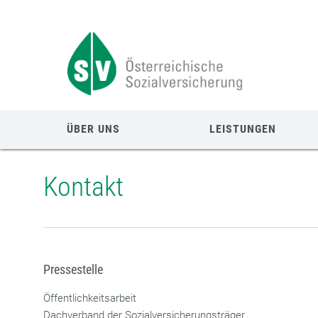
Zum
Zur
Zur
Seiteninhalt
Navigation
Mobilen
springen
springen
Navigation
springen
ÜBER UNS
LEISTUNGEN
Kontakt
Pressestelle
Öffentlichkeitsarbeit
Dachverband der Sozialversicherungsträger