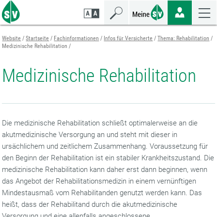
Zum
Zur
Zur
Seiteninhalt
Navigation
Mobilen
springen
springen
Navigation
springen
Website
Startseite
Fachinformationen
Infos für Versicherte
Thema: Rehabilitation
Medizinische Rehabilitation
Medizinische Rehabilitation
Die medizinische Rehabilitation schließt optimalerweise an die
akutmedizinische Versorgung an und steht mit dieser in
ursächlichem und zeitlichem Zusammenhang. Voraussetzung für
den Beginn der Rehabilitation ist ein stabiler Krankheitszustand. Die
medizinische Rehabilitation kann daher erst dann beginnen, wenn
das Angebot der Rehabilitationsmedizin in einem vernünftigen
Mindestausmaß vom Rehabilitanden genutzt werden kann. Das
heißt, dass der Rehabilitand durch die akutmedizinische
Versorgung und eine allenfalls angeschlossene