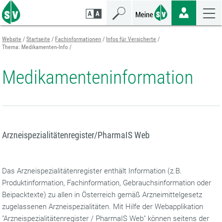
Zum
Zur
Zur
Seiteninhalt
Navigation
Mobilen
springen
springen
Navigation
springen
Website
Startseite
Fachinformationen
Infos für Versicherte
Thema: Medikamenten-Info
Medikamenteninformation
Arzneispezialitätenregister/PharmaIS Web
Das Arzneispezialitätenregister enthält Information (z.B.
Produktinformation, Fachinformation, Gebrauchsinformation oder
Beipacktexte) zu allen in Österreich gemäß Arzneimittelgesetz
zugelassenen Arzneispezialitäten. Mit Hilfe der Webapplikation
"Arzneispezialitätenregister / PharmaIS Web" können seitens der