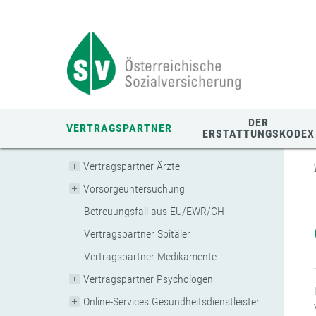
Zum
Zur
Zur
Seiteninhalt
Navigation
Mobilen
springen
springen
Navigation
springen
DER
VERTRAGSPARTNER
ERSTATTUNGSKODEX
Vertragspartner Ärzte
Vorsorgeuntersuchung
Betreuungsfall aus EU/EWR/CH
Vertragspartner Spitäler
Vertragspartner Medikamente
Vertragspartner Psychologen
Online-Services Gesundheitsdienstleister