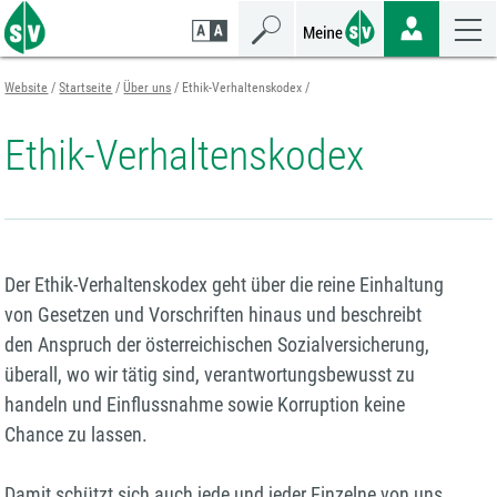
Zum
Zur
Zur
Seiteninhalt
Navigation
Mobilen
springen
springen
Navigation
springen
Website
Startseite
Über uns
Ethik-Verhaltenskodex
Ethik-Verhaltenskodex
Der Ethik-Verhaltenskodex geht über die reine Einhaltung
von Gesetzen und Vorschriften hinaus und beschreibt
den Anspruch der österreichischen Sozialversicherung,
überall, wo wir tätig sind, verantwortungsbewusst zu
handeln und Einflussnahme sowie Korruption keine
Chance zu lassen.
Damit schützt sich auch jede und jeder Einzelne von uns