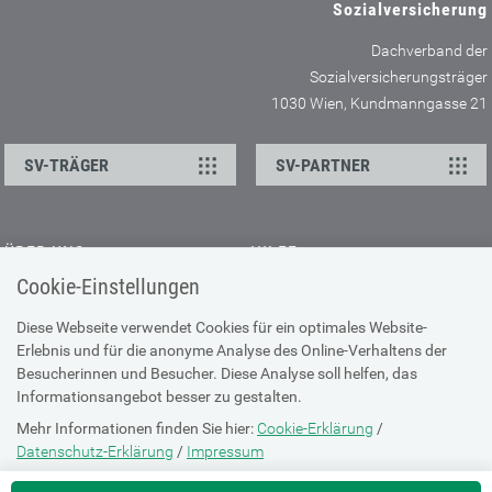
Sozialversicherung
Dachverband der
Sozialversicherungsträger
1030 Wien, Kundmanngasse 21
SV-TRÄGER
SV-PARTNER
ÜBER UNS
HILFE
Cookie-Einstellungen
Kontakt
Barrierefreiheitserklärung
Offene Stellen
Browser-Info & Sicherheit
Diese Webseite verwendet Cookies für ein optimales Website-
Erlebnis und für die anonyme Analyse des Online-Verhaltens der
Presse
Hilfe zur Suche
Besucherinnen und Besucher. Diese Analyse soll helfen, das
Technische Unterstützung
Informationsangebot besser zu gestalten.
Mehr Informationen finden Sie hier:
Cookie-Erklärung
/
DATENSCHUTZ
Datenschutz-Erklärung
/
Impressum
Cookie-Erklärung
Die Einstellung können Sie jederzeit auf der Seite "
Cookie-Erklärung
"