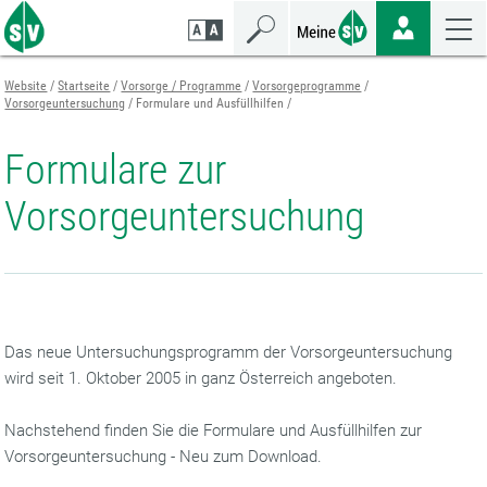
Zum
Zur
Zur
Seiteninhalt
Navigation
Mobilen
springen
springen
Navigation
springen
Website
Startseite
Vorsorge / Programme
Vorsorgeprogramme
Vorsorgeuntersuchung
Formulare und Ausfüllhilfen
Formulare zur
Vorsorgeuntersuchung
Das neue Untersuchungsprogramm der Vorsorgeuntersuchung
wird seit 1. Oktober 2005 in ganz Österreich angeboten.
Nachstehend finden Sie die Formulare und Ausfüllhilfen zur
Vorsorgeuntersuchung - Neu zum Download.