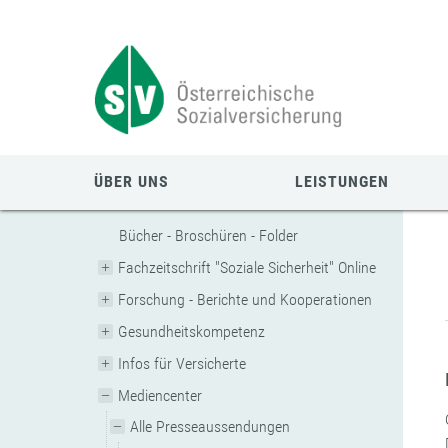
Zum
Zur
Zur
Seiteninhalt
Navigation
Mobilen
springen
springen
Navigation
springen
ÜBER UNS
LEISTUNGEN
Bücher - Broschüren - Folder
Fachzeitschrift "Soziale Sicherheit" Online
Forschung - Berichte und Kooperationen
Gesundheitskompetenz
Infos für Versicherte
Mediencenter
Alle Presseaussendungen