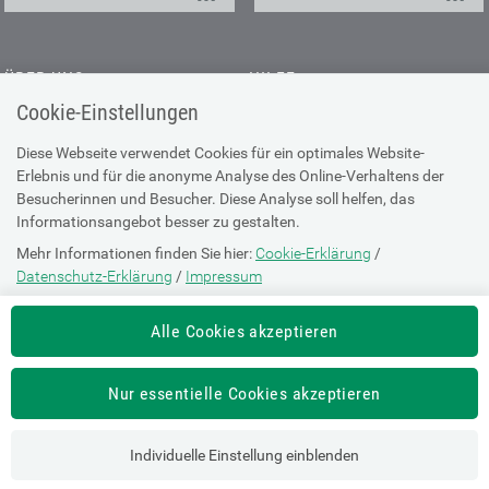
ÜBER UNS
HILFE
Cookie-Einstellungen
Kontakt
Barrierefreiheitserklärung
Offene Stellen
Browser-Info & Sicherheit
Diese Webseite verwendet Cookies für ein optimales Website-
Erlebnis und für die anonyme Analyse des Online-Verhaltens der
Presse
Hilfe zur Suche
Besucherinnen und Besucher. Diese Analyse soll helfen, das
Technische Unterstützung
Informationsangebot besser zu gestalten.
Mehr Informationen finden Sie hier:
Cookie-Erklärung
/
DATENSCHUTZ
Datenschutz-Erklärung
/
Impressum
Cookie-Erklärung
Die Einstellung können Sie jederzeit auf der Seite "
Cookie-Erklärung
"
Alle Cookies akzeptieren
ändern.
Datenschutz-Erklärung
Impressum
Nur essentielle Cookies akzeptieren
Nutzungsbestimmungen
Individuelle Einstellung einblenden