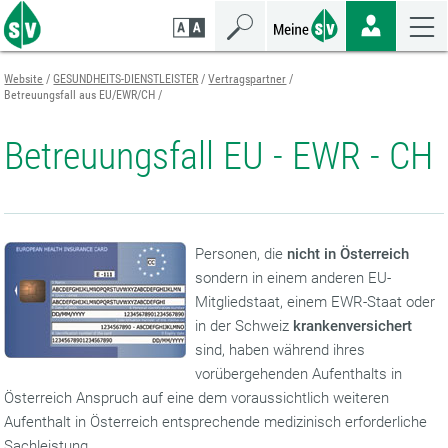
Zum
Zur
Zur
Seiteninhalt
Navigation
Mobilen
springen
springen
Navigation
springen
Website
GESUNDHEITS-DIENSTLEISTER
Vertragspartner
Betreuungsfall aus EU/EWR/CH
Betreuungsfall EU - EWR - CH
Personen, die
nicht in Österreich
sondern in einem anderen EU-
Mitgliedstaat, einem EWR-Staat oder
in der Schweiz
krankenversichert
sind, haben während ihres
vorübergehenden Aufenthalts in
Österreich Anspruch auf eine dem voraussichtlich weiteren
Aufenthalt in Österreich entsprechende medizinisch erforderliche
Sachleistung.