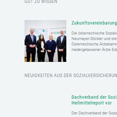
GUT ZU WISSEN
Zukunftsvereinbarung
Die österreichische Sozial
Neumayer-Stickler und ste
Österreichische Ärztekam
niedergelassener Ärzte E
NEUIGKEITEN AUS DER SOZIALVERSICHERU
Dachverband der Sozia
Heilmittelreport vor
Der Dachverband der Sozia