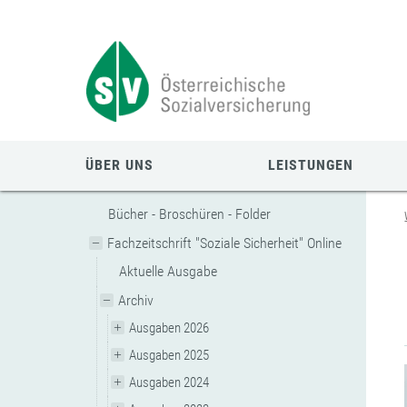
Zum
Zur
Zur
Seiteninhalt
Navigation
Mobilen
springen
springen
Navigation
springen
ÜBER UNS
LEISTUNGEN
Bücher - Broschüren - Folder
Fachzeitschrift "Soziale Sicherheit" Online
Aktuelle Ausgabe
Archiv
Ausgaben 2026
Ausgaben 2025
Ausgaben 2024