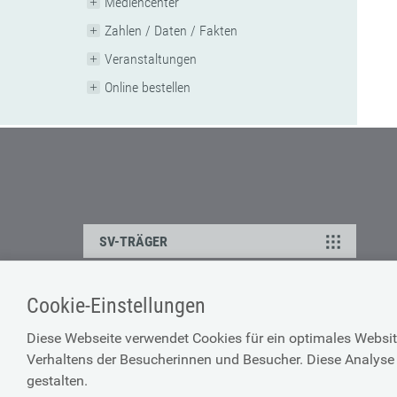
Mediencenter
Zahlen / Daten / Fakten
Veranstaltungen
Online bestellen
SV-TRÄGER
Cookie-Einstellungen
ÜBER UNS
HILFE
Diese Webseite verwendet Cookies für ein optimales Websit
Kontakt
Barrierefreiheitserklärun
Verhaltens der Besucherinnen und Besucher. Diese Analyse 
Offene Stellen
Browser-Info & Sicherheit
gestalten.
Presse
Hilfe zur Suche