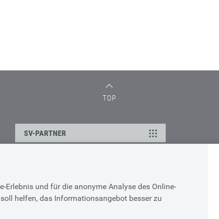
TOP
SV-PARTNER
DATENSCHUTZ
e-Erlebnis und für die anonyme Analyse des Online-
g
Cookie-Erklärung
soll helfen, das Informationsangebot besser zu
Datenschutz-Erklärung
Impressum