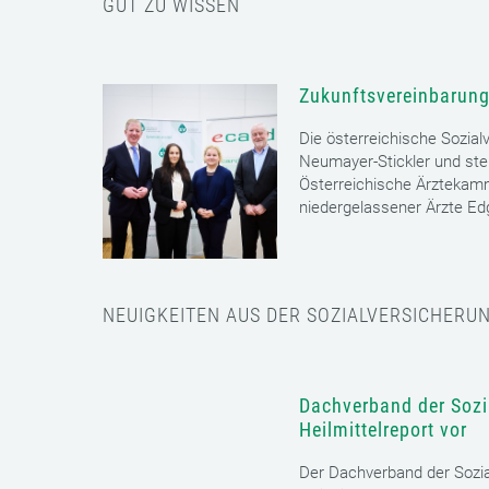
GUT ZU WISSEN
Zukunftsvereinbarung
Die österreichische Sozial
Neumayer-Stickler und ste
Österreichische Ärztekam
niedergelassener Ärzte E
NEUIGKEITEN AUS DER SOZIALVERSICHERU
Dachverband der Sozia
Heilmittelreport vor
Der Dachverband der Sozia