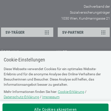
Dachverband der
Sozialversicherungsträger
1030 Wien, Kundmanngasse 21
SV-TRÄGER
SV-PARTNER
ÜBER UNS
HILFE
Cookie-Einstellungen
Kontakt
Barrierefreiheitserklärung
Offene Stellen
Browser-Info & Sicherheit
Diese Webseite verwendet Cookies für ein optimales Website-
Erlebnis und für die anonyme Analyse des Online-Verhaltens der
Presse
Hilfe zur Suche
Besucherinnen und Besucher. Diese Analyse soll helfen, das
Technische Unterstützung
Informationsangebot besser zu gestalten.
Mehr Informationen finden Sie hier:
Cookie-Erklärung
/
DATENSCHUTZ
Datenschutz-Erklärung
/
Impressum
Cookie-Erklärung
Die Einstellung können Sie jederzeit auf der Seite "
Cookie-Erklärung
"
Alle Cookies akzeptieren
ändern.
Datenschutz-Erklärung