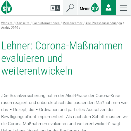
Zum
Zur
Zur
Seiteninhalt
Navigation
Mobilen
springen
springen
Navigation
springen
Website
Startseite
Fachinformationen
Mediencenter
Alle Presseaussendungen
Archiv 2020
Lehner: Corona-Maßnahmen
evaluieren und
weiterentwickeln
„Die Sozialversicherung hat in der Akut-Phase der Corona-Krise
rasch reagiert und unbürokratisch die passenden Maßnahmen wie
das E-Rezept, die E-Ordination und partielles Aussetzen der
Bewilligungspflicht implementiert. Als nächsten Schritt müssen wir
die Corona-Maßnahmen evaluieren und weiterentwickeln“, sagt
Peter Lehner, Vorsitzender der Konferenz der