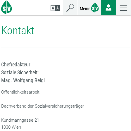
Zum
Zur
Zur
Seiteninhalt
Navigation
Mobilen
springen
springen
Navigation
springen
Kontakt
Chefredakteur
Soziale Sicherheit:
Mag. Wolfgang Beigl
Öffentlichkeitsarbeit
Dachverband der Sozialversicherungsträger
Kundmanngasse 21
1030 Wien