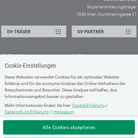
Sozialversicherungsträger
1030 Wien, Kundmanngasse 21
SV-TRÄGER
SV-PARTNER
ÜBER UNS
HILFE
Cookie-Einstellungen
Kontakt
Barrierefreiheitserklärung
Offene Stellen
Browser-Info & Sicherheit
Diese Webseite verwendet Cookies für ein optimales Website-
Erlebnis und für die anonyme Analyse des Online-Verhaltens der
Presse
Hilfe zur Suche
Besucherinnen und Besucher. Diese Analyse soll helfen, das
Technische Unterstützung
Informationsangebot besser zu gestalten.
Mehr Informationen finden Sie hier:
Cookie-Erklärung
/
DATENSCHUTZ
Datenschutz-Erklärung
/
Impressum
Cookie-Erklärung
Die Einstellung können Sie jederzeit auf der Seite "
Cookie-Erklärung
"
Alle Cookies akzeptieren
ändern.
Datenschutz-Erklärung
Impressum