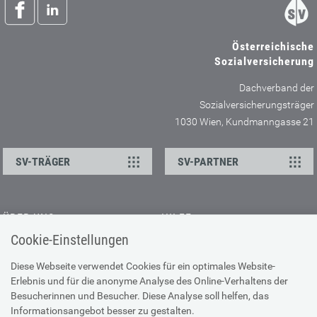
Österreichische
Sozialversicherung
Dachverband der
Sozialversicherungsträger
1030 Wien, Kundmanngasse 21
SV-TRÄGER
SV-PARTNER
ÜBER UNS
HILFE
Cookie-Einstellungen
Kontakt
Barrierefreiheitserklärung
Offene Stellen
Browser-Info & Sicherheit
Diese Webseite verwendet Cookies für ein optimales Website-
Erlebnis und für die anonyme Analyse des Online-Verhaltens der
Presse
Hilfe zur Suche
Besucherinnen und Besucher. Diese Analyse soll helfen, das
Technische Unterstützung
Informationsangebot besser zu gestalten.