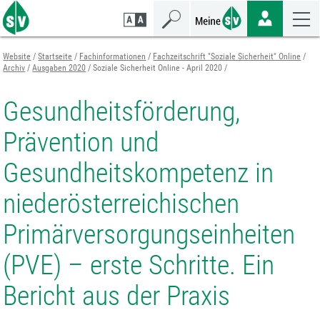
Zum
Zur
Zur
Seiteninhalt
Navigation
Mobilen
springen
springen
Navigation
springen
Website
Startseite
Fachinformationen
Fachzeitschrift "Soziale Sicherheit" Online
Archiv
Ausgaben 2020
Soziale Sicherheit Online - April 2020
Gesundheitsförderung,
Prävention und
Gesundheitskompetenz in
niederösterreichischen
Primärversorgungseinheiten
(PVE) – erste Schritte. Ein
Bericht aus der Praxis