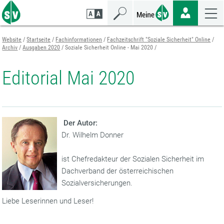
Zum
Zur
Zur
Seiteninhalt
Navigation
Mobilen
springen
springen
Navigation
springen
Website
Startseite
Fachinformationen
Fachzeitschrift "Soziale Sicherheit" Online
Archiv
Ausgaben 2020
Soziale Sicherheit Online - Mai 2020
Editorial Mai 2020
Der Autor:
Dr. Wilhelm Donner
ist Chefredakteur der Sozialen Sicherheit im
Dachverband der österreichischen
Sozialversicherungen.
Liebe Leserinnen und Leser!