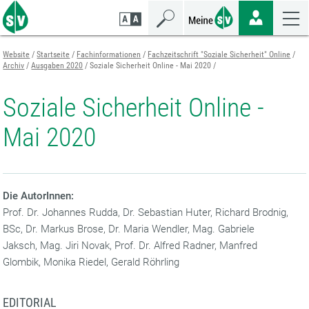
Zum
Zur
Zur
Seiteninhalt
Navigation
Mobilen
springen
springen
Navigation
springen
Website
Startseite
Fachinformationen
Fachzeitschrift "Soziale Sicherheit" Online
Archiv
Ausgaben 2020
Soziale Sicherheit Online - Mai 2020
Soziale Sicherheit Online -
Mai 2020
Die AutorInnen:
Prof. Dr. Johannes Rudda, Dr. Sebastian Huter, Richard Brodnig,
BSc, Dr. Markus Brose, Dr. Maria Wendler, Mag. Gabriele
Jaksch, Mag. Jiri Novak, Prof. Dr. Alfred Radner, Manfred
Glombik, Monika Riedel, Gerald Röhrling
EDITORIAL