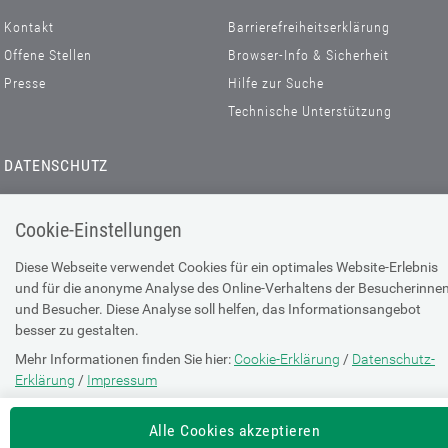
Kontakt
Barrierefreiheitserklärung
Offene Stellen
Browser-Info & Sicherheit
Presse
Hilfe zur Suche
Technische Unterstützung
DATENSCHUTZ
Cookie-Erklärung
Cookie-Einstellungen
Datenschutz-Erklärung
Impressum
Diese Webseite verwendet Cookies für ein optimales Website-Erlebnis
Nutzungsbestimmungen
und für die anonyme Analyse des Online-Verhaltens der Besucherinne
und Besucher. Diese Analyse soll helfen, das Informationsangebot
besser zu gestalten.
Mehr Informationen finden Sie hier:
Cookie-Erklärung
/
Datenschutz-
Erklärung
/
Impressum
Die Einstellung können Sie jederzeit auf der Seite "
Cookie-Erklärung
"
Alle Cookies akzeptieren
ändern.