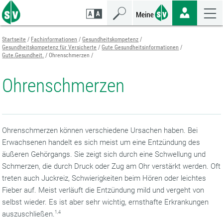
Zum
Zur
Zur
Seiteninhalt
Navigation
Mobilen
springen
springen
Navigation
springen
Startseite
Fachinformationen
Gesundheitskompetenz
Gesundheitskompetenz für Versicherte
Gute Gesundheitsinformationen
Gute.Gesundheit.
Ohrenschmerzen
Ohrenschmerzen
Ohrenschmerzen können verschiedene Ursachen haben. Bei
Erwachsenen handelt es sich meist um eine Entzündung des
äußeren Gehörgangs. Sie zeigt sich durch eine Schwellung und
Schmerzen, die durch Druck oder Zug am Ohr verstärkt werden. Oft
treten auch Juckreiz, Schwierigkeiten beim Hören oder leichtes
Fieber auf. Meist verläuft die Entzündung mild und vergeht von
selbst wieder. Es ist aber sehr wichtig, ernsthafte Erkrankungen
auszuschließen.
1,4