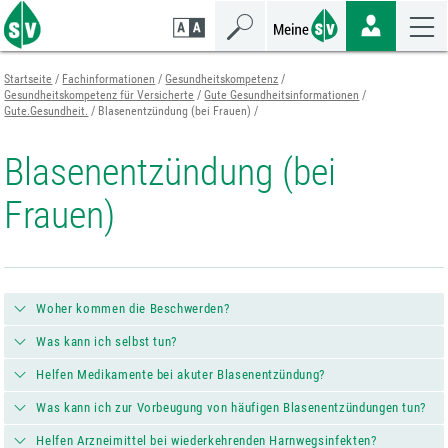
Zum
Zur
Zur
Seiteninhalt
Navigation
Mobilen
springen
springen
Navigation
springen
Startseite
Fachinformationen
Gesundheitskompetenz
Gesundheitskompetenz für Versicherte
Gute Gesundheitsinformationen
Gute.Gesundheit.
Blasenentzündung (bei Frauen)
Blasenentzündung (bei
Frauen)
Woher kommen die Beschwerden?
Was kann ich selbst tun?
Helfen Medikamente bei akuter Blasenentzündung?
Was kann ich zur Vorbeugung von häufigen Blasenentzündungen tun?
Helfen Arzneimittel bei wiederkehrenden Harnwegsinfekten?