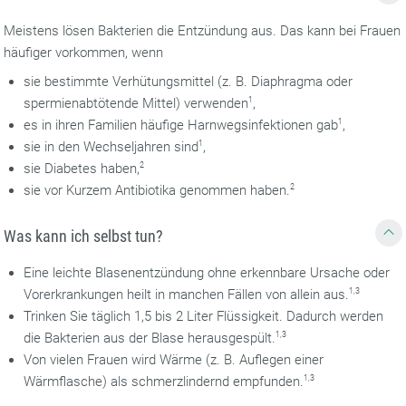
Meistens lösen Bakterien die Entzündung aus. Das kann bei Frauen
häufiger vorkommen, wenn
sie bestimmte Verhütungsmittel (z. B. Diaphragma oder
spermienabtötende Mittel) verwenden
1
,
es in ihren Familien häufige Harnwegsinfektionen gab
1
,
sie in den Wechseljahren sind
1
,
sie Diabetes haben,
2
sie vor Kurzem Antibiotika genommen haben.
2
Was kann ich selbst tun?
Eine leichte Blasenentzündung ohne erkennbare Ursache oder
Vorerkrankungen heilt in manchen Fällen von allein aus.
1,3
Trinken Sie täglich 1,5 bis 2 Liter Flüssigkeit. Dadurch werden
die Bakterien aus der Blase herausgespült.
1,3
Von vielen Frauen wird Wärme (z. B. Auflegen einer
Wärmflasche) als schmerzlindernd empfunden.
1,3