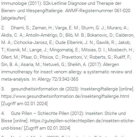
Immunologie (2011): S2k-Leitlinie Diagnose und Therapie der
Bienen‐ und Wespengiftallergie. AWMF‐Registernummer 061-020
[abgelaufen]
2. Dhami, S.; Zaman, H.; Varga, E. M.; Sturm, G. J.; Muraro, A.;
Akdis, C. A.; Antolín‐Amérigo, D.; Bilò, M. B.; Bokanovic, D.; Calderon,
M. A.; Cichocka‐Jarosz, E.; Oude Elberink, J. N.; Gawlik, R.; Jakob,
T.; Kosnik, M.; Lange, J.; Mingomataj, E.; Mitsias, D. I.; Mosbech, H.;
Ollert, M.; Pfaar, O.; Pitsios, C.; Pravettoni, V.; Roberts, G.; Ruëff, F.;
Sin, B. A.; Asaria, M.; Netuveli, G.; Sheikh, A. (2017): Allergen
immunotherapy for insect venom allergy: a systematic review and
meta‐analysis. In: Allergy 72/3:342‐365
3. gesundheitsinformation.de (2023): Insektengiftallergie [online].
https://www.gesundheitsinformation.de/insektengiftallergie.html
[Zugriff am 02.01.2024]
4. Gute Pillen – Schlechte Pillen (2012): Insekten: Stiche und
Bisse [online]. https://gutepillen‐schlechtepillen.de/insekten‐stiche‐
und‐bisse/ [Zugriff am 02.01.2024]