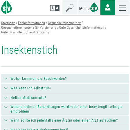
Zum
Zur
Zur
Seiteninhalt
Navigation
Mobilen
springen
springen
Navigation
springen
Startseite
Fachinformationen
Gesundheitskompetenz
Gesundheitskompetenz für Versicherte
Gute Gesundheitsinformationen
Gute.Gesundheit.
Insektenstich
Insektenstich
Woher kommen die Beschwerden?
Was kann ich selbst tun?
Helfen Medikamente?
Welche anderen Behandlungen werden bei einer Insektengift‐Allergie
empfohlen?
Wann sollte ich jedenfalls eine Ärztin oder einen Arzt aufsuchen?
3
Was kann ich zur Vorbeugung tun?