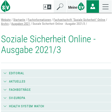
Zum
Zur
Zur
Seiteninhalt
Navigation
Mobilen
springen
springen
Navigation
springen
Website
Startseite
Fachinformationen
Fachzeitschrift "Soziale Sicherheit" Online
Archiv
Ausgaben 2021
Soziale Sicherheit Online - Ausgabe 2021/3
Soziale Sicherheit Online -
Ausgabe 2021/3
EDITORIAL
AKTUELLES
FACHBEITRÄGE
SV-EUROPA
HEALTH SYSTEM WATCH