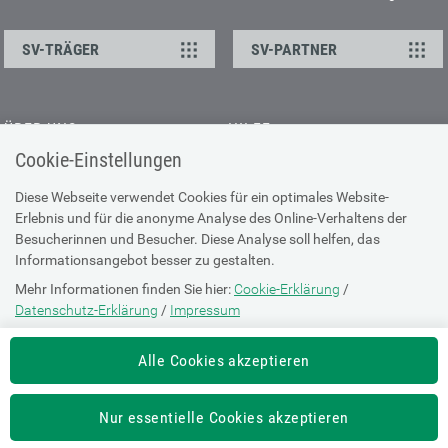
SV-TRÄGER
SV-PARTNER
ÜBER UNS
HILFE
Cookie-Einstellungen
Kontakt
Barrierefreiheitserklärung
Offene Stellen
Browser-Info & Sicherheit
Diese Webseite verwendet Cookies für ein optimales Website-
Erlebnis und für die anonyme Analyse des Online-Verhaltens der
Presse
Hilfe zur Suche
Besucherinnen und Besucher. Diese Analyse soll helfen, das
Technische Unterstützung
Informationsangebot besser zu gestalten.
Mehr Informationen finden Sie hier:
Cookie-Erklärung
/
DATENSCHUTZ
Datenschutz-Erklärung
/
Impressum
Cookie-Erklärung
Die Einstellung können Sie jederzeit auf der Seite "
Cookie-Erklärung
"
Alle Cookies akzeptieren
ändern.
Datenschutz-Erklärung
Impressum
Nur essentielle Cookies akzeptieren
Nutzungsbestimmungen