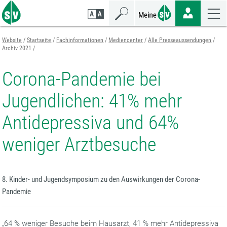
Zum
Zur
Zur
Seiteninhalt
Navigation
Mobilen
springen
springen
Navigation
springen
Website
Startseite
Fachinformationen
Mediencenter
Alle Presseaussendungen
Archiv 2021
Corona-Pandemie bei
Jugendlichen: 41% mehr
Antidepressiva und 64%
weniger Arztbesuche
8. Kinder- und Jugendsymposium zu den Auswirkungen der Corona-
Pandemie
„64 % weniger Besuche beim Hausarzt, 41 % mehr Antidepressiva