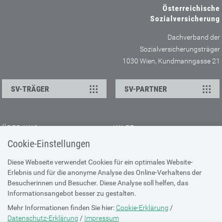
Österreichische
Sozialversicherung
Dachverband der
Sozialversicherungsträger
1030 Wien, Kundmanngasse 21
SV-TRÄGER
SV-PARTNER
ÜBER UNS
HILFE
Cookie-Einstellungen
Kontakt
Barrierefreiheitserklärung
Offene Stellen
Browser-Info & Sicherheit
Diese Webseite verwendet Cookies für ein optimales Website-
Erlebnis und für die anonyme Analyse des Online-Verhaltens der
Presse
Hilfe zur Suche
Besucherinnen und Besucher. Diese Analyse soll helfen, das
Technische Unterstützung
Informationsangebot besser zu gestalten.
Mehr Informationen finden Sie hier:
Cookie-Erklärung
/
DATENSCHUTZ
Datenschutz-Erklärung
/
Impressum