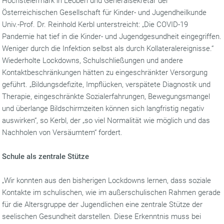
Hochsteiermark in Leoben und Generalsekretär der
Österreichischen Gesellschaft für Kinder- und Jugendheilkunde
Univ.-Prof. Dr. Reinhold Kerbl unterstreicht: „Die COVID-19
Pandemie hat tief in die Kinder- und Jugendgesundheit eingegriffen.
Weniger durch die Infektion selbst als durch Kollateralereignisse.“
Wiederholte Lockdowns, Schulschließungen und andere
Kontaktbeschränkungen hätten zu eingeschränkter Versorgung
geführt. „Bildungsdefizite, Impflücken, verspätete Diagnostik und
Therapie, eingeschränkte Sozialerfahrungen, Bewegungsmangel
und überlange Bildschirmzeiten können sich langfristig negativ
auswirken“, so Kerbl, der „so viel Normalität wie möglich und das
Nachholen von Versäumtem“ fordert.
Schule als zentrale Stütze
„Wir konnten aus den bisherigen Lockdowns lernen, dass soziale
Kontakte im schulischen, wie im außerschulischen Rahmen gerade
für die Altersgruppe der Jugendlichen eine zentrale Stütze der
seelischen Gesundheit darstellen. Diese Erkenntnis muss bei