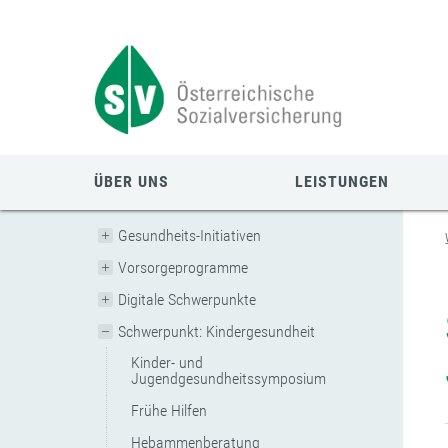
Zum
Zur
Zur
Seiteninhalt
Navigation
Mobilen
springen
springen
Navigation
springen
ÜBER UNS
LEISTUNGEN
Gesundheits-Initiativen
Vorsorgeprogramme
Digitale Schwerpunkte
Schwerpunkt: Kindergesundheit
Kinder- und
Jugendgesundheitssymposium
Frühe Hilfen
Hebammenberatung