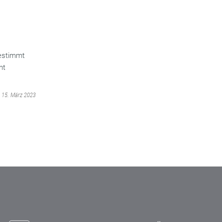
gestimmt
ht
m 15. März 2023