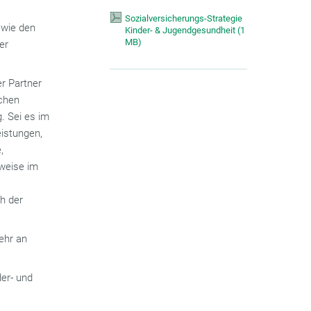
Sozialversicherungs-Strategie
 wie den
Kinder- & Jugendgesundheit
(
1
MB)
er
er Partner
ichen
. Sei es im
istungen,
,
weise im
h der
ehr an
der- und