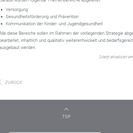
Daraus wurden folgende Themenbereiche abgeleitet:
Versorgung
Gesundheitsförderung und Prävention
Kommunikation der Kinder- und Jugendgesundheit
Alle diese Bereiche sollen im Rahmen der vorliegenden Strategie ab
bearbeitet, inhaltlich und qualitativ weiterentwickelt und bedarfsgerec
ausgebaut werden.
‌
Zuletzt aktualisiert a
ZURÜCK
TOP